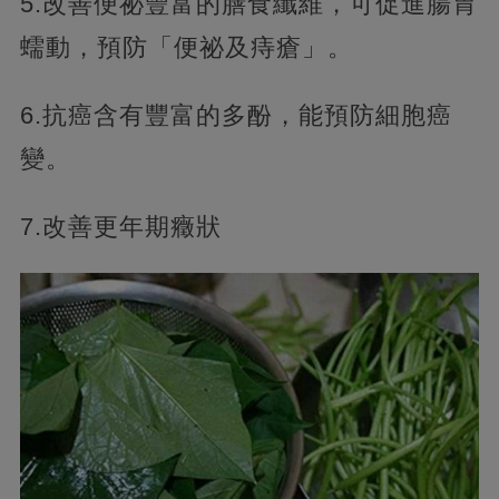
5.改善便祕豐富的膳食纖維，可促進腸胃
蠕動，預防「便祕及痔瘡」。
6.抗癌含有豐富的多酚，能預防細胞癌
變。
7.改善更年期癥狀