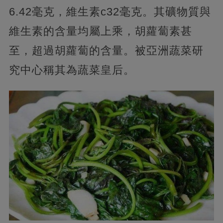
6.42毫克，維生素c32毫克。其礦物質與
維生素的含量均屬上乘，胡蘿蔔素甚
至，超過胡蘿蔔的含量。被亞洲蔬菜研
究中心稱其為蔬菜皇后。