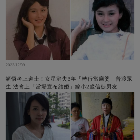
2023/12/09
頓悟考上道士！女星消失3年「轉行當廟婆」普渡眾
生 法會上「當場宣布結婚」嫁小2歲信徒男友