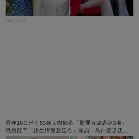
2023/12/09
暴瘦18公斤！53歲大咖影帝「驚罹直腸癌第3期」
恐切肛門「終生揹屎袋延命」淚崩：為什麼是我...