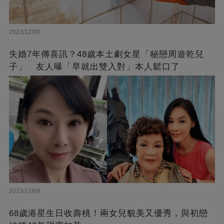
2023/12/09
失婚7年傳喜訊？48歲本土劇女星「秘戀周遊乾兒
子」 友人曝「早就出雙入對」本人鬆口了
2023/12/09
68歲港星生日收壽桃！兩女兒貌美又優秀，與初戀