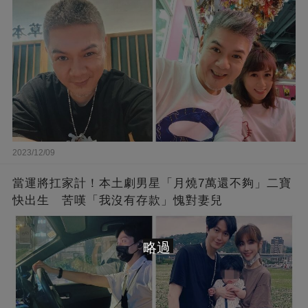
2023/12/09
當運將扛家計！本土劇男星「月燒7萬還不夠」二寶
快出生 苦嘆「我沒有存款」愧對妻兒
略過