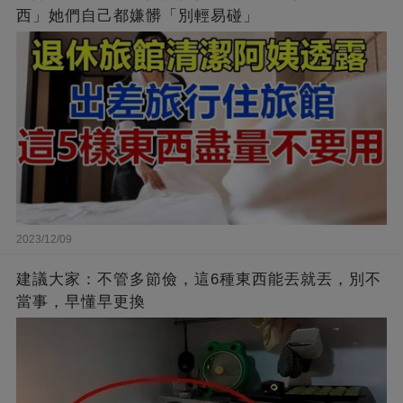
西」她們自己都嫌髒「別輕易碰」
2023/12/09
建議大家：不管多節儉，這6種東西能丟就丟，別不
當事，早懂早更換