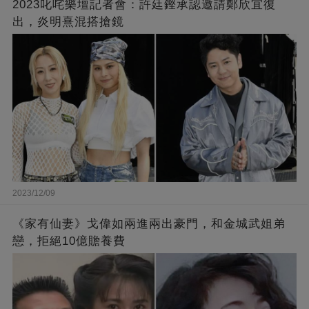
2023叱咤樂壇記者會：許廷鏗承認邀請鄭欣宜復
出，炎明熹混搭搶鏡
2023/12/09
《家有仙妻》戈偉如兩進兩出豪門，和金城武姐弟
戀，拒絕10億贍養費