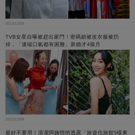
2023/12/09
TVB女星自曝被趕出家門！密碼鎖被改衣服被扔
掉，「連喘口氣都有困難」新婚才4個月
2023/12/09
最好不要用！清潔阿姨悄悄透露「旅遊住旅館5樣東