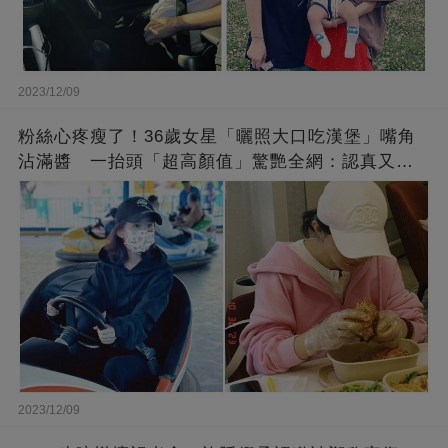
2023/12/09
粉絲心疼瘦了！36歲女星「曬照大口吃漢堡」嘴角
沾滿醬 一抬頭「超高顏值」驚艷全網：認真又美
麗!
2023/12/09