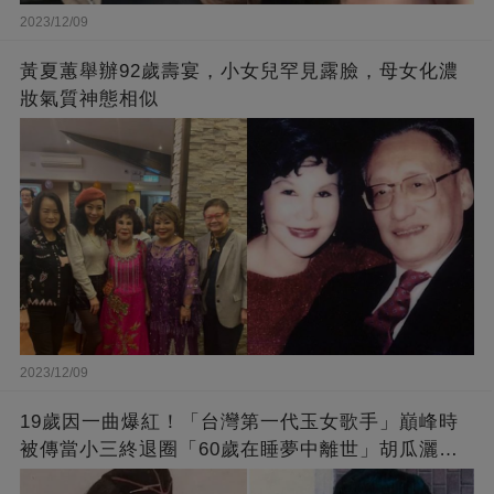
2023/12/09
黃夏蕙舉辦92歲壽宴，小女兒罕見露臉，母女化濃
妝氣質神態相似
2023/12/09
19歲因一曲爆紅！「台灣第一代玉女歌手」巔峰時
被傳當小三終退圈「60歲在睡夢中離世」胡瓜灑淚
送別