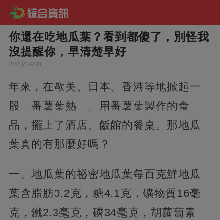
你還在吃地瓜葉？看到都傻了，別怪我
沒提醒你，早清楚早好
2023/09/08
年來，在歐美、日本、香港等地掀起一
股「番薯葉熱」。用番薯葉製作的食
品，擺上了酒店、飯館的餐桌。那地瓜
葉真的有那麼好嗎？
一、地瓜葉的祕密地瓜葉每百克鮮地瓜
葉含脂肪0.2克，
糖4.1克，礦物質16毫
克，鐵2.3毫克，磷34毫克，胡蘿蔔素