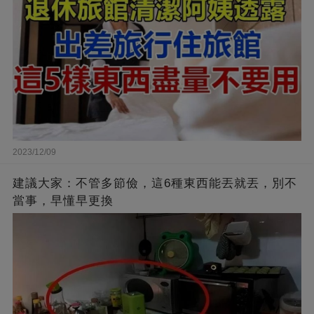
2023/12/09
建議大家：不管多節儉，這6種東西能丟就丟，別不
當事，早懂早更換