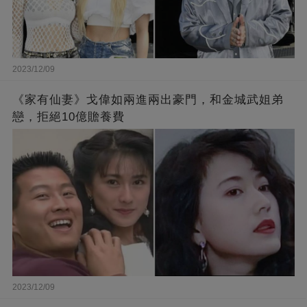
2023/12/09
《家有仙妻》戈偉如兩進兩出豪門，和金城武姐弟
戀，拒絕10億贍養費
2023/12/09