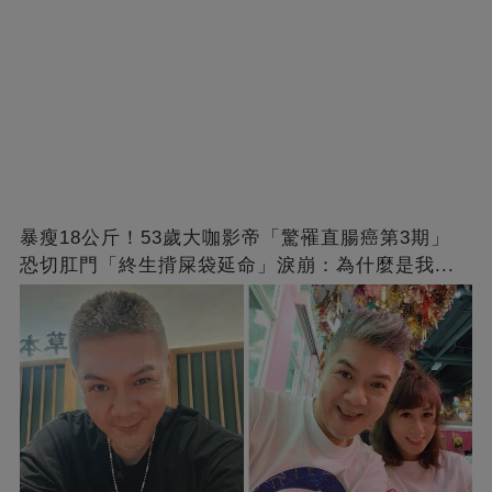
暴瘦18公斤！53歲大咖影帝「驚罹直腸癌第3期」
恐切肛門「終生揹屎袋延命」淚崩：為什麼是我...