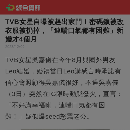
TVB女星自曝被趕出家門！密碼鎖被改
衣服被扔掉，「連喘口氣都有困難」新
婚才4個月
2023/12/09
TVB女星吳嘉儀在今年8月與圈外男友
Leo結婚，婚禮當日Leo講感言時承諾有
信心會照顧得吳嘉儀很好，不過吳嘉儀
（3日）突然在IG限時動態發火，直言：
「不好講幸福喇，連喘口氣都有困
難！」疑似爆seed怒罵老公。