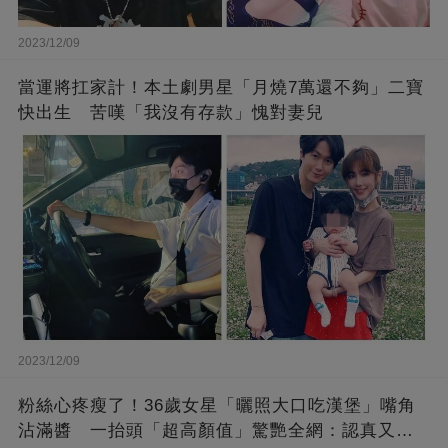
2023/12/09
當運將扛家計！本土劇男星「月燒7萬還不夠」二寶
快出生 苦嘆「我沒有存款」愧對妻兒
2023/12/09
粉絲心疼瘦了！36歲女星「曬照大口吃漢堡」嘴角
沾滿醬 一抬頭「超高顏值」驚艷全網：認真又美