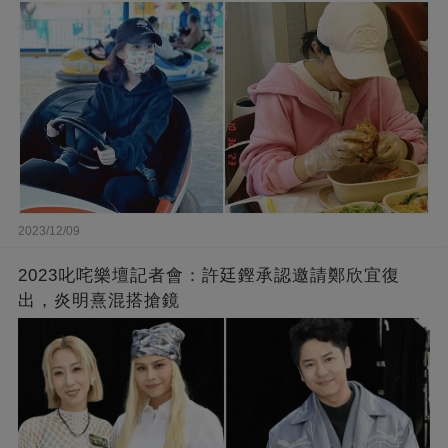
麗!
2023/12/09
2023叱咤樂壇記者會：許廷鏗承認邀請鄭欣宜復
出，炎明熹混搭搶鏡