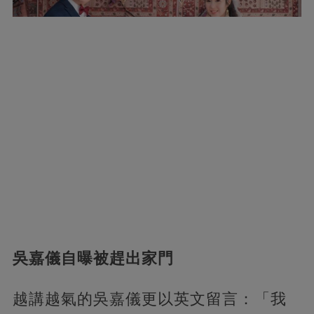
吳嘉儀自曝被趕出家門
越講越氣的吳嘉儀更以英文留言：「我