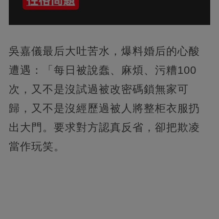
吳嘉儀最后大吐苦水，爆料婚后的心酸
遭遇：「每日被說蠢、麻煩、污糟100
次，又不是沒試過被改密碼鎖無家可
歸，又不是沒經歷過被人將整柜衣服扔
出大門。要求對方認真反省，卻把欺凌
當作玩笑。