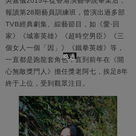
吳嘉儀2015年從香港演藝學院畢業后，
報讀第28期藝員訓練班，曾演出過多部
TVB經典劇集、綜藝節目，如《愛·回
家》《城寨英雄》《超時空男臣》《三
個女人一個「因」》《鐵拳英雄》等，
略過
一直都是跑龍套角色，直到前年在《開
心無敵獎門人》擔任獎老阿七，挨足8年
終于上位，受到觀眾注目。