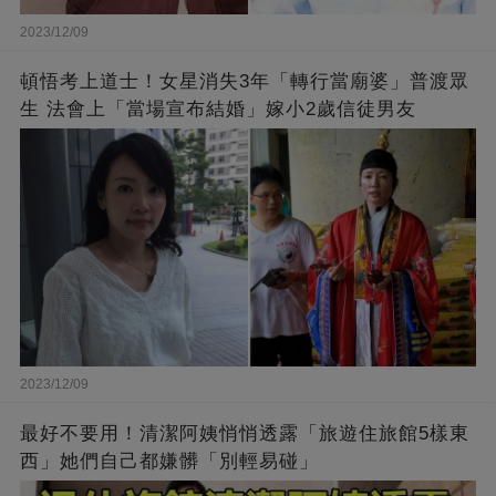
2023/12/09
頓悟考上道士！女星消失3年「轉行當廟婆」普渡眾
生 法會上「當場宣布結婚」嫁小2歲信徒男友
2023/12/09
最好不要用！清潔阿姨悄悄透露「旅遊住旅館5樣東
西」她們自己都嫌髒「別輕易碰」