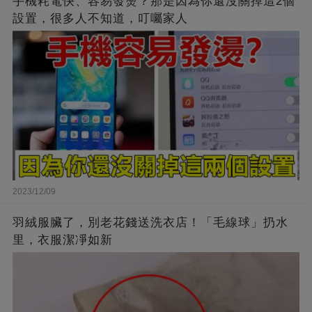
手機耗電快、容易發燙？那是因為你還沒關掉這2個
設置，很多人不知道，叮囑家人
2023/12/09
羽絨服臟了，別老花錢送洗衣店！「毛線球」扔水
里，衣服潔凈如新