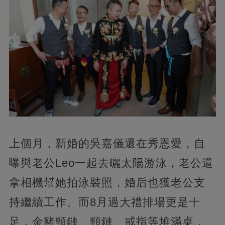
上個月，新婚的吳嘉儀還在秀恩愛，自
曝與老公Leo一起去曬太陽游泳，老公還
拿相機幫她拍泳裝照，婚后也獲老公支
持繼續工作。而8月過大禮排場更是十
足，金豬頸鏈、頸鏈、戒指等堆滿桌，