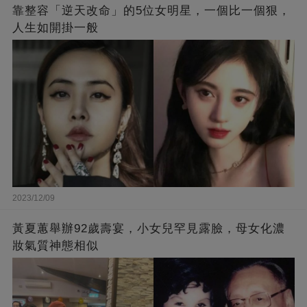
靠整容「逆天改命」的5位女明星，一個比一個狠，
人生如開掛一般
2023/12/09
黃夏蕙舉辦92歲壽宴，小女兒罕見露臉，母女化濃
妝氣質神態相似