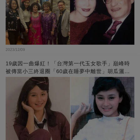
2023/12/09
19歲因一曲爆紅！「台灣第一代玉女歌手」巔峰時
被傳當小三終退圈「60歲在睡夢中離世」胡瓜灑淚
送別