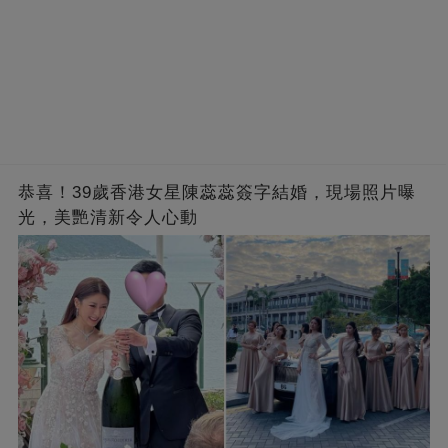
恭喜！39歲香港女星陳蕊蕊簽字結婚，現場照片曝
光，美艷清新令人心動