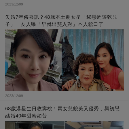
2023/12/09
失婚7年傳喜訊？48歲本土劇女星「秘戀周遊乾兒
子」 友人曝「早就出雙入對」本人鬆口了
2023/12/09
68歲港星生日收壽桃！兩女兒貌美又優秀，與初戀
結婚40年甜蜜如昔