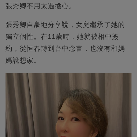
張秀卿不用太過擔心。
張秀卿自豪地分享說，女兒繼承了她的
獨立個性。
在11歲時，她就被相中簽
約，從恒春轉到台中念書，也沒有和媽
媽說想家。