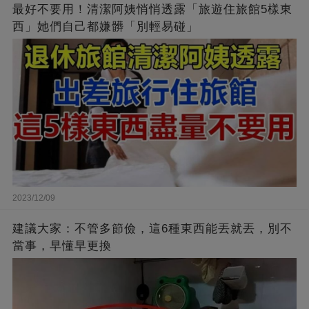
最好不要用！清潔阿姨悄悄透露「旅遊住旅館5樣東
西」她們自己都嫌髒「別輕易碰」
2023/12/09
建議大家：不管多節儉，這6種東西能丟就丟，別不
當事，早懂早更換