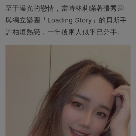
至于曝光的戀情，當時林莉瞞著張秀卿
與獨立樂團「Loading Story」的貝斯手
許柏垣熱戀，一年後兩人似乎已分手。