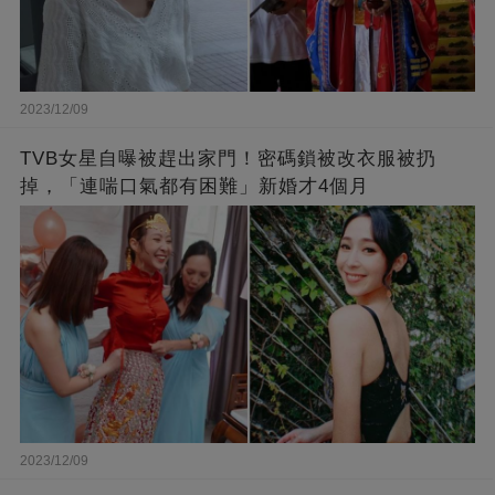
2023/12/09
TVB女星自曝被趕出家門！密碼鎖被改衣服被扔
掉，「連喘口氣都有困難」新婚才4個月
2023/12/09