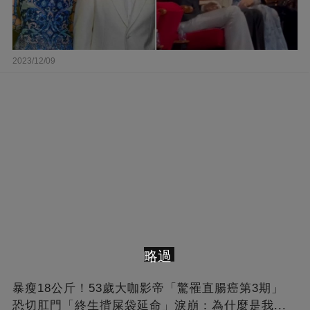
2023/12/09
略過
暴瘦18公斤！53歲大咖影帝「驚罹直腸癌第3期」
恐切肛門「終生揹屎袋延命」淚崩：為什麼是我...