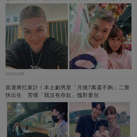
2023/12/09
當運將扛家計！本土劇男星「月燒7萬還不夠」二寶
快出生 苦嘆「我沒有存款」愧對妻兒