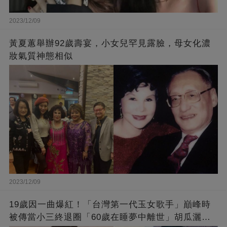
2023/12/09
黃夏蕙舉辦92歲壽宴，小女兒罕見露臉，母女化濃
妝氣質神態相似
2023/12/09
19歲因一曲爆紅！「台灣第一代玉女歌手」巔峰時
被傳當小三終退圈「60歲在睡夢中離世」胡瓜灑淚