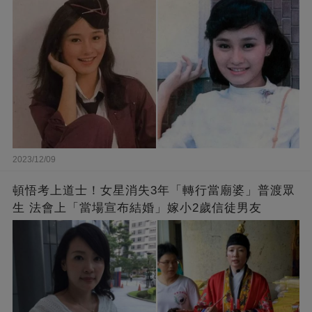
送別
2023/12/09
頓悟考上道士！女星消失3年「轉行當廟婆」普渡眾
生 法會上「當場宣布結婚」嫁小2歲信徒男友