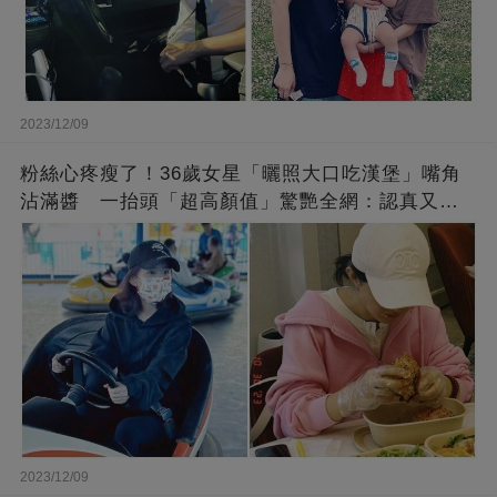
2023/12/09
粉絲心疼瘦了！36歲女星「曬照大口吃漢堡」嘴角
沾滿醬 一抬頭「超高顏值」驚艷全網：認真又美
麗!
2023/12/09