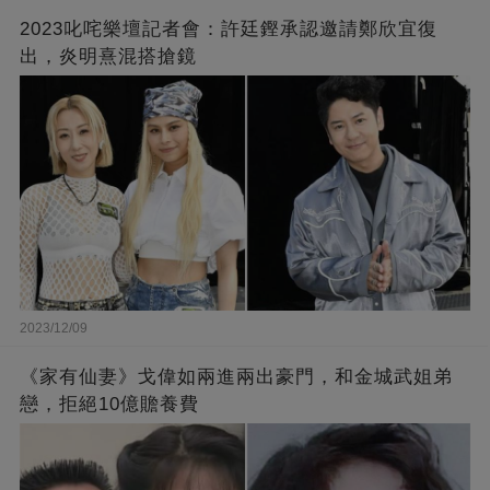
2023叱咤樂壇記者會：許廷鏗承認邀請鄭欣宜復
出，炎明熹混搭搶鏡
2023/12/09
《家有仙妻》戈偉如兩進兩出豪門，和金城武姐弟
戀，拒絕10億贍養費