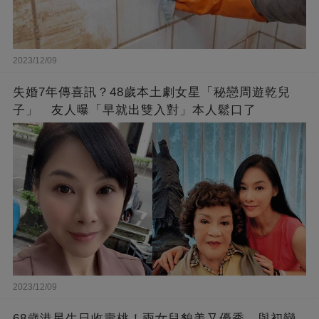
2023/12/09
失婚7年傳喜訊？48歲本土劇女星「秘戀周遊乾兒
子」 友人曝「早就出雙入對」本人鬆口了
2023/12/09
68歲港星生日收壽桃！兩女兒貌美又優秀，與初戀