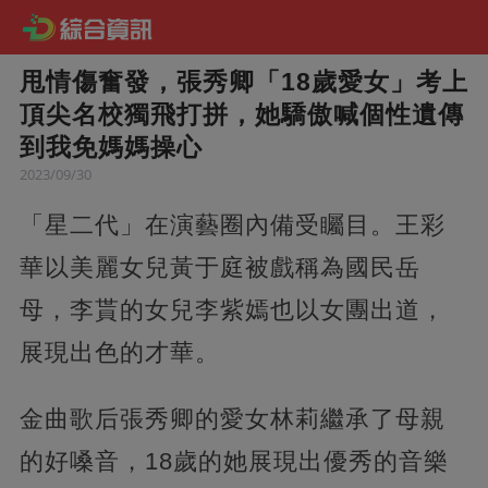
甩情傷奮發，張秀卿「18歲愛女」考上
頂尖名校獨飛打拼，她驕傲喊個性遺傳
到我免媽媽操心
2023/09/30
「星二代」在演藝圈內備受矚目。王彩
華以美麗女兒黃于庭被戲稱為國民岳
母，李貰的女兒李紫嫣也以女團出道，
展現出色的才華。
金曲歌后張秀卿的愛女林莉繼承了母親
的好嗓音，18歲的她展現出優秀的音樂