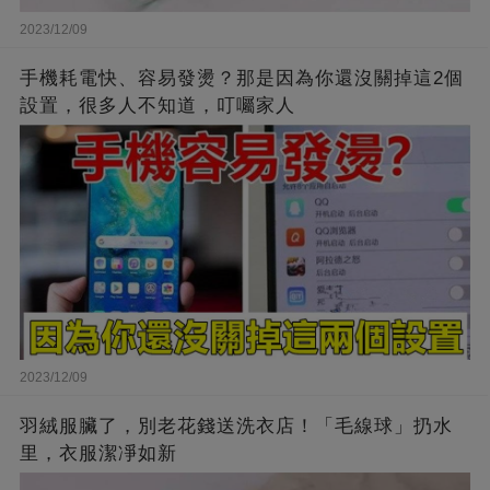
2023/12/09
手機耗電快、容易發燙？那是因為你還沒關掉這2個
設置，很多人不知道，叮囑家人
2023/12/09
羽絨服臟了，別老花錢送洗衣店！「毛線球」扔水
里，衣服潔凈如新