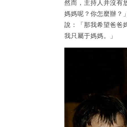
然而，主持人并沒有
媽媽呢？你怎麼辦？
說：「那我希望爸爸
我只屬于媽媽。」