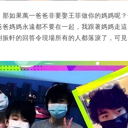
，
那如果萬一爸爸非要娶王菲做你的媽媽呢？
爸爸媽媽永遠都不要在一起，我跟著媽媽走這
謝振軒的回答令現場所有的人都落淚了，
可見
。