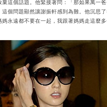
放棄這個話題。他緊接著問：「那如果萬一爸
」這個問題顯然讓謝振軒感到為難。他沉思了
媽媽永遠都不要在一起，我跟著媽媽走這麼多