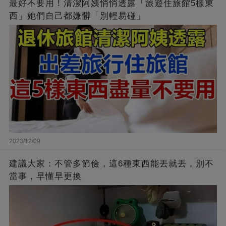
最好不要用！清潔阿姨悄悄透露「旅遊住旅館5樣東
西」她們自己都嫌髒「別輕易碰」
2023/12/09
建議大家：不管多節儉，這6種東西能丟就丟，別不
當事，早懂早更換