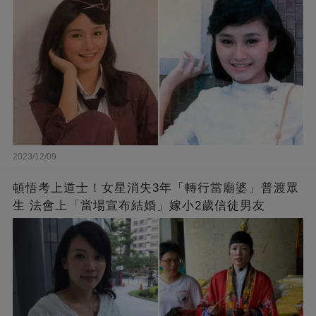
2023/12/09
頓悟考上道士！女星消失3年「轉行當廟婆」普渡眾
生 法會上「當場宣布結婚」嫁小2歲信徒男友