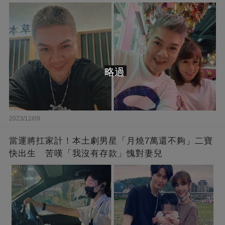
略過
2023/12/09
當運將扛家計！本土劇男星「月燒7萬還不夠」二寶
快出生 苦嘆「我沒有存款」愧對妻兒