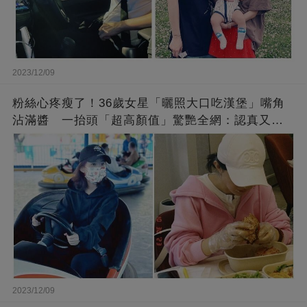
2023/12/09
粉絲心疼瘦了！36歲女星「曬照大口吃漢堡」嘴角
沾滿醬 一抬頭「超高顏值」驚艷全網：認真又美
麗!
2023/12/09