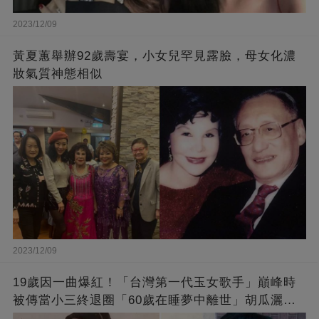
2023/12/09
黃夏蕙舉辦92歲壽宴，小女兒罕見露臉，母女化濃
妝氣質神態相似
2023/12/09
19歲因一曲爆紅！「台灣第一代玉女歌手」巔峰時
被傳當小三終退圈「60歲在睡夢中離世」胡瓜灑淚
送別