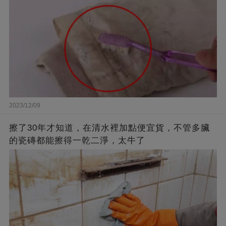
2023/12/09
擦了30年才知道，在清水裡加點便宜貨，不管多臟
的瓷磚都能擦得一乾二淨，太牛了