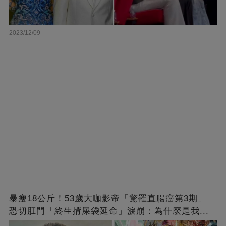
2023/12/09
暴瘦18公斤！53歲大咖影帝「驚罹直腸癌第3期」
恐切肛門「終生揹屎袋延命」淚崩：為什麼是我...