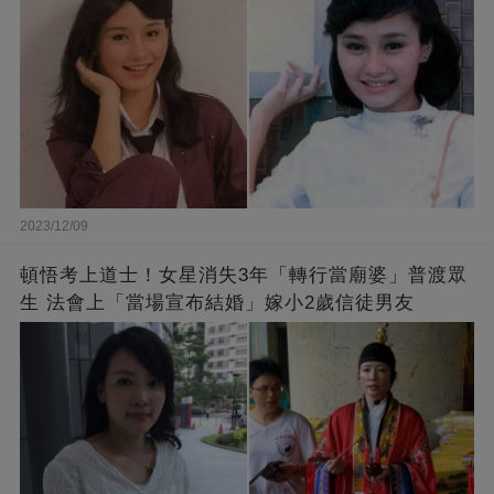
2023/12/09
頓悟考上道士！女星消失3年「轉行當廟婆」普渡眾
生 法會上「當場宣布結婚」嫁小2歲信徒男友