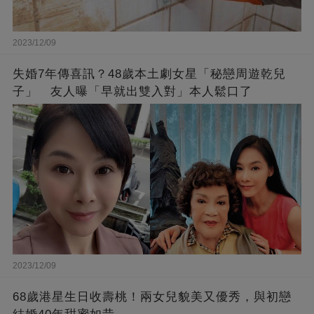
2023/12/09
失婚7年傳喜訊？48歲本土劇女星「秘戀周遊乾兒
子」 友人曝「早就出雙入對」本人鬆口了
2023/12/09
68歲港星生日收壽桃！兩女兒貌美又優秀，與初戀