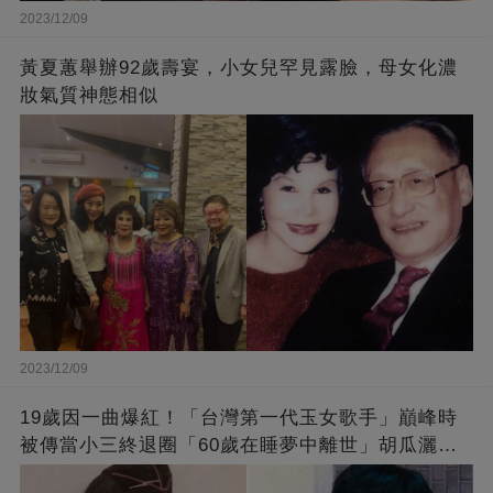
2023/12/09
黃夏蕙舉辦92歲壽宴，小女兒罕見露臉，母女化濃
妝氣質神態相似
2023/12/09
19歲因一曲爆紅！「台灣第一代玉女歌手」巔峰時
被傳當小三終退圈「60歲在睡夢中離世」胡瓜灑淚
送別