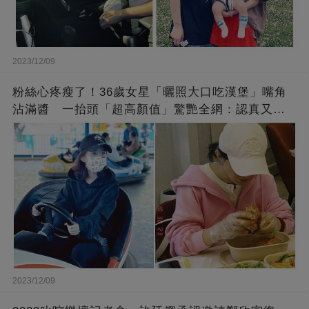
2023/12/09
粉絲心疼瘦了！36歲女星「曬照大口吃漢堡」嘴角
沾滿醬 一抬頭「超高顏值」驚艷全網：認真又美
麗!
2023/12/09