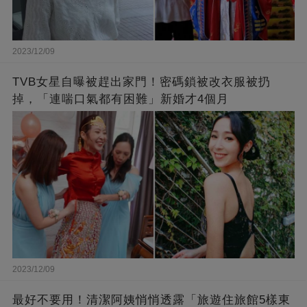
2023/12/09
TVB女星自曝被趕出家門！密碼鎖被改衣服被扔
掉，「連喘口氣都有困難」新婚才4個月
2023/12/09
最好不要用！清潔阿姨悄悄透露「旅遊住旅館5樣東