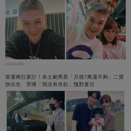
2023/12/09
當運將扛家計！本土劇男星「月燒7萬還不夠」二寶
快出生 苦嘆「我沒有存款」愧對妻兒