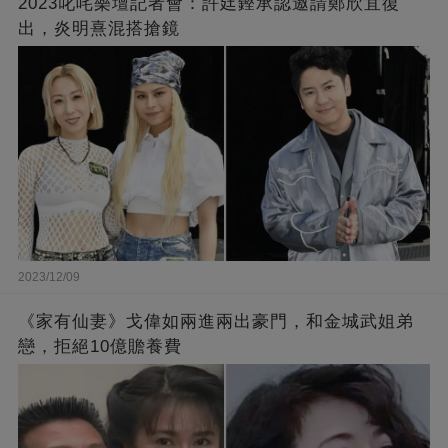
2023叱咤樂壇記者會：許廷鏗承認邀請鄭欣宜復
出，炎明熹混搭搶鏡
2023/12/09
《家有仙妻》戈偉如兩進兩出豪門，和金城武姐弟
戀，拒絕10億贍養費