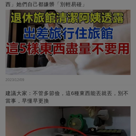
西」她們自己都嫌髒「別輕易碰」
2023/12/09
建議大家：不管多節儉，這6種東西能丟就丟，別不
當事，早懂早更換