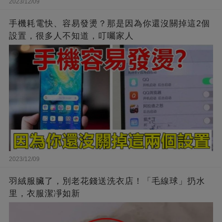
2023/12/09
手機耗電快、容易發燙？那是因為你還沒關掉這2個
設置，很多人不知道，叮囑家人
2023/12/09
羽絨服臟了，別老花錢送洗衣店！「毛線球」扔水
里，衣服潔凈如新