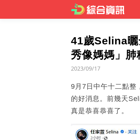
41歲Seli
秀像媽媽」肺
2023/09/17
9月7日中午十二點整
的好消息。前幾天Se
真是恭喜恭喜了。