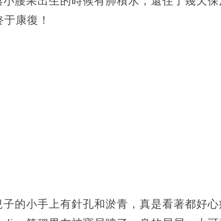
就透露小腰果出生的時候有肺積水，還住了幾天
終于康復！
地稱兒子的小手上有針孔和淤青，
真是看著都好心