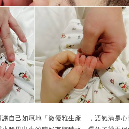
謝寶寶讓自己如愿地「微優雅生產」
，語氣滿是心