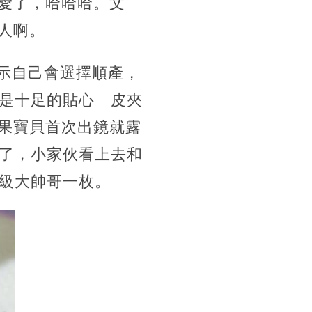
可愛了，哈哈哈。文
戳人啊。
就表示自己會選擇順產，
是十足的貼心「皮夾
腰果寶貝首次出鏡就露
了，小家伙看上去和
級大帥哥一枚。