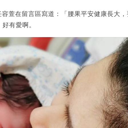
妹妹任容萱在留言區寫道：「腰果平安健康長大
，好有愛啊。