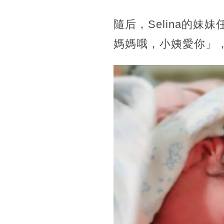
隨后，Selina的
媽媽哦，小姨愛你」