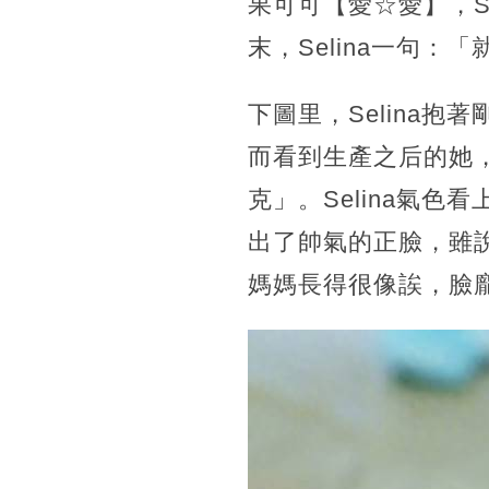
果可可【愛☆愛】，S
末，Selina一句
下圖里，Selina抱
而看到生產之后的她
克」。Selina氣
出了帥氣的正臉，雖
媽媽長得很像誒，臉