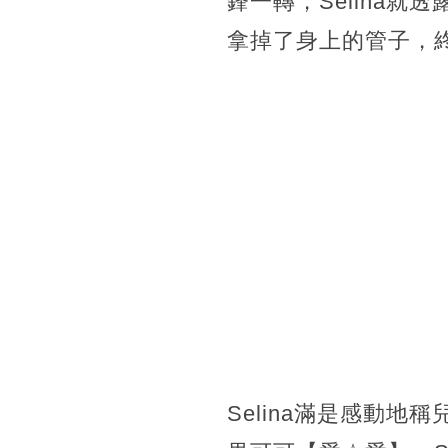
鋒一轉，Selina
拿掉了身上的管子，
Selina滿是感動