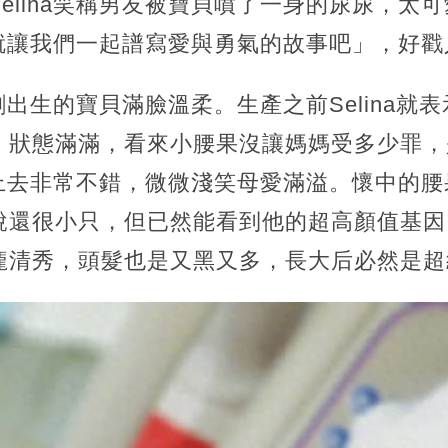
elina笑稱男友被寶貝噴了一身的尿尿，太
：「就讓我們一起譜寫愛與勇氣的故事吧」，好
著剛出生的寶貝滿臉溫柔。生產之前Selina
，狀態滿滿，看來小腰果沒讓媽媽受多少罪，
色看上去非常不錯，微微淺笑母愛滿溢。懷中的
說還很小只，但已然能看到他的超高顏值基因
龐清秀，頭髮也是又黑又多，長大后必然是超