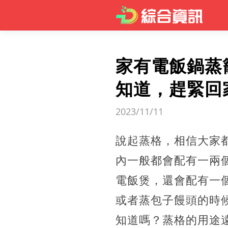
家有電飯鍋蒸
知道，趕緊回
2023/11/11
說起蒸格，相信大家
內一般都會配有一兩
電飯煲，
還會配有一
或者蒸包子饅頭的時
知道嗎？蒸格的用途