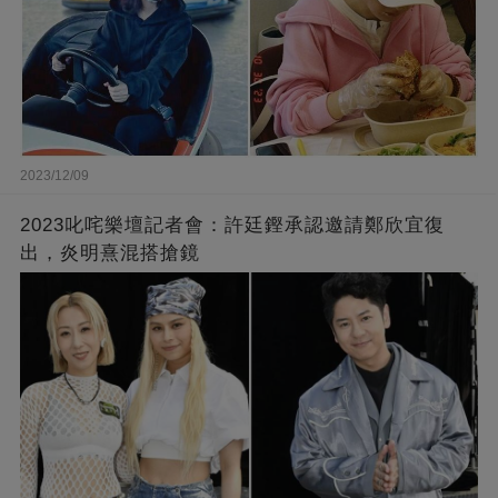
2023/12/09
2023叱咤樂壇記者會：許廷鏗承認邀請鄭欣宜復
出，炎明熹混搭搶鏡