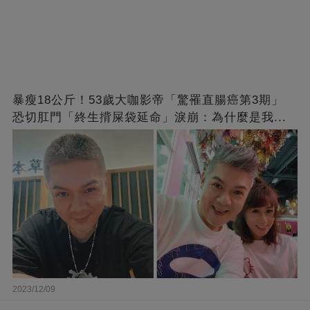
暴瘦18公斤！53歲大咖影帝「驚罹直腸癌第3期」
恐切肛門「終生揹屎袋延命」淚崩：為什麼是我...
略過
2023/12/09