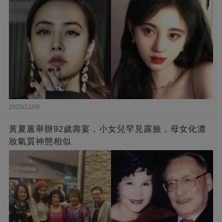
2023/12/09
黃夏蕙舉辦92歲壽宴，小女兒罕見露臉，母女化濃
妝氣質神態相似