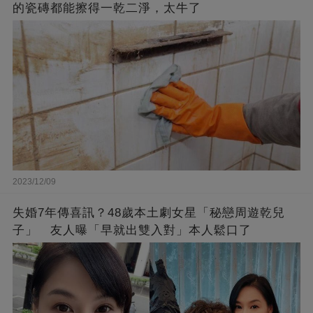
的瓷磚都能擦得一乾二淨，太牛了
2023/12/09
失婚7年傳喜訊？48歲本土劇女星「秘戀周遊乾兒
子」 友人曝「早就出雙入對」本人鬆口了