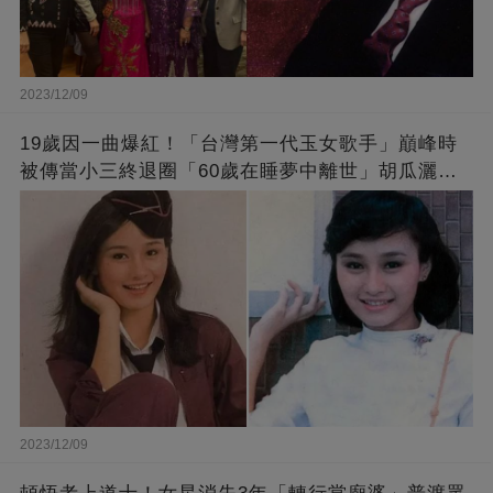
2023/12/09
19歲因一曲爆紅！「台灣第一代玉女歌手」巔峰時
被傳當小三終退圈「60歲在睡夢中離世」胡瓜灑淚
送別
2023/12/09