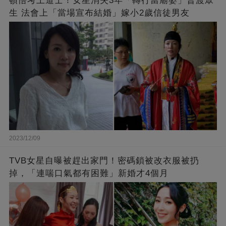
頓悟考上道士！女星消失3年「轉行當廟婆」普渡眾
生 法會上「當場宣布結婚」嫁小2歲信徒男友
2023/12/09
TVB女星自曝被趕出家門！密碼鎖被改衣服被扔
掉，「連喘口氣都有困難」新婚才4個月