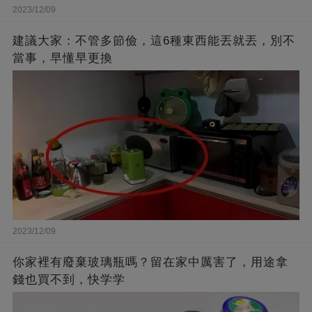
2023/12/09
建議大家：不管多節儉，這6種東西能丟就丟，別不
當事，早懂早更換
2023/12/09
你家裡有廢棄玻璃瓶嗎？留在家中厲害了，用途拿
錢也買不到，快学学