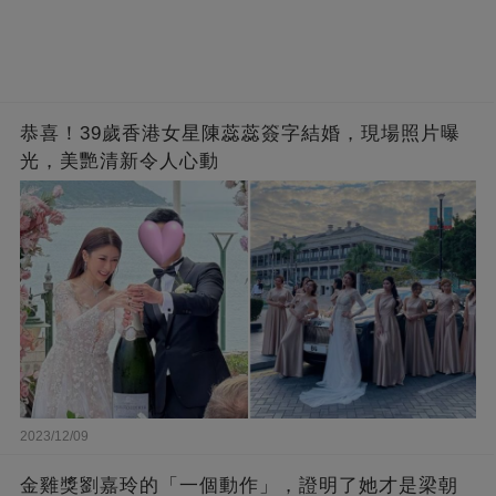
恭喜！39歲香港女星陳蕊蕊簽字結婚，現場照片曝
光，美艷清新令人心動
2023/12/09
金雞獎劉嘉玲的「一個動作」，證明了她才是梁朝