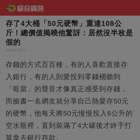
存了4大桶「50元硬幣」重達108公
斤！總價值揭曉他驚訝：居然沒半枚是
假的
2023/10/13
存錢的方式百百種，有的人喜歡直接存
入銀行，有的人則愛投到零錢桶聽到
「哐當」的聲音才像真正感受到存錢，
而臉書一名網友就分享自己熱愛存50元
的硬幣，他每天將50元慢慢投入6公升的
空水瓶裡，直到裝滿了4大罐後才終于打
算拿去銀行存款。