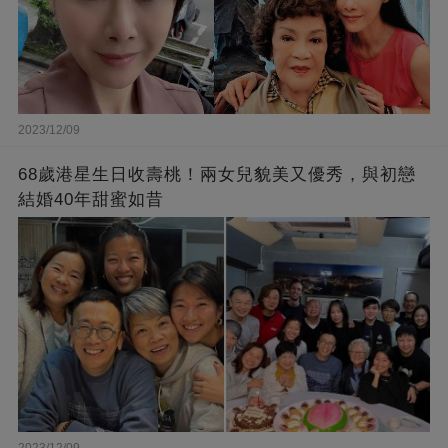
2023/12/09
68歲港星生日收壽桃！兩女兒貌美又優秀，與初戀
結婚40年甜蜜如昔