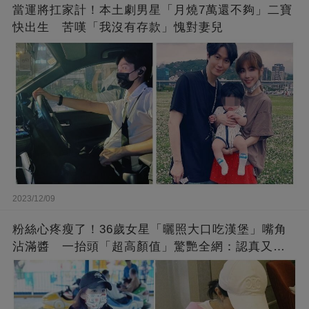
當運將扛家計！本土劇男星「月燒7萬還不夠」二寶
快出生 苦嘆「我沒有存款」愧對妻兒
2023/12/09
粉絲心疼瘦了！36歲女星「曬照大口吃漢堡」嘴角
沾滿醬 一抬頭「超高顏值」驚艷全網：認真又美
麗!