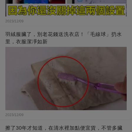
2023/12/09
羽絨服臟了，別老花錢送洗衣店！「毛線球」扔水
里，衣服潔凈如新
2023/12/09
擦了30年才知道，在清水裡加點便宜貨，不管多臟