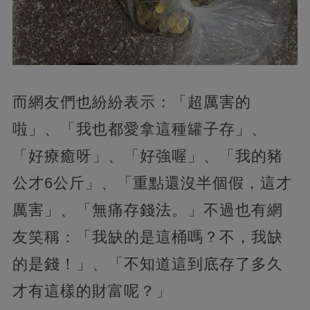
而網友們也紛紛表示：「超厲害的
啦」
、「我也都愛拿這種罐子存」、
「好療癒呀」、「好強喔」、「我的豬
公才6公斤」、「重點還沒半個假，這才
厲害」、「無痛存錢法。」不過也有網
友笑稱：「我缺的是這桶嗎？不，
我缺
的是錢！」、「不知道這到底存了多久
才有這樣的財富呢？」