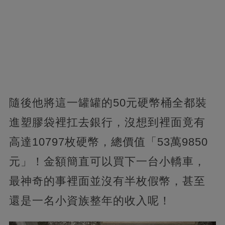
隨後他將這一罐罐的50元硬幣桶全都裝
進塑膠袋裡扛去銀行，沒想到裡面竟有
高達10797枚硬幣，總價值「53萬9850
元」！金額簡直可以買下一台小轎車，
最神奇的事裡面並沒有半枚假幣，甚至
還是一名小資族整年的收入呢！