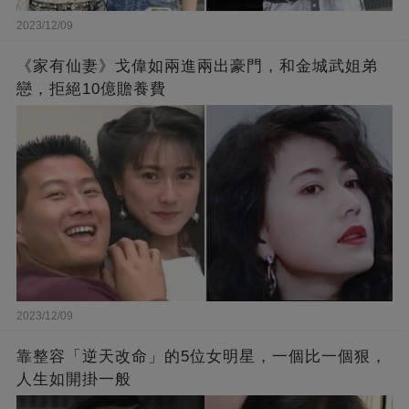
2023/12/09
《家有仙妻》戈偉如兩進兩出豪門，和金城武姐弟
戀，拒絕10億贍養費
2023/12/09
靠整容「逆天改命」的5位女明星，一個比一個狠，
人生如開掛一般