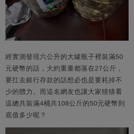
經實測發現六公升的大罐瓶子裡裝滿50
元硬幣的話，大約重量都落在27公斤，
要扛去銀行存款的話想必也是要耗掉不
少的體力。而這名網友也讓大家猜猜看
這總共裝滿4桶共108公斤的50元硬幣到
底值多少呢？