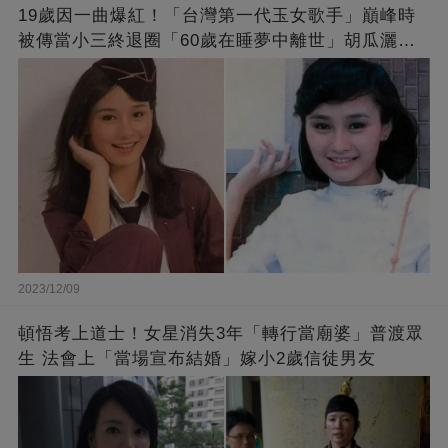
19歲因一曲爆紅！「台灣第一代玉女歌手」巔峰時
被傳當小三終退圈「60歲在睡夢中離世」胡瓜灑淚
送別
2023/12/09
頓悟考上道士！女星消失3年「轉行當廟婆」普渡眾
生 法會上「當場宣布結婚」嫁小2歲信徒男友