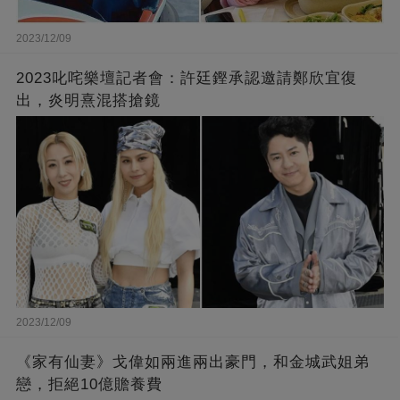
2023/12/09
2023叱咤樂壇記者會：許廷鏗承認邀請鄭欣宜復
出，炎明熹混搭搶鏡
2023/12/09
《家有仙妻》戈偉如兩進兩出豪門，和金城武姐弟
戀，拒絕10億贍養費