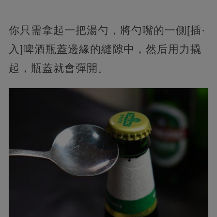
你只需拿起一把湯勺，將勺嘴的一側[插·
入]啤酒瓶蓋邊緣的縫隙中，然后用力撬
起，瓶蓋就會彈開。