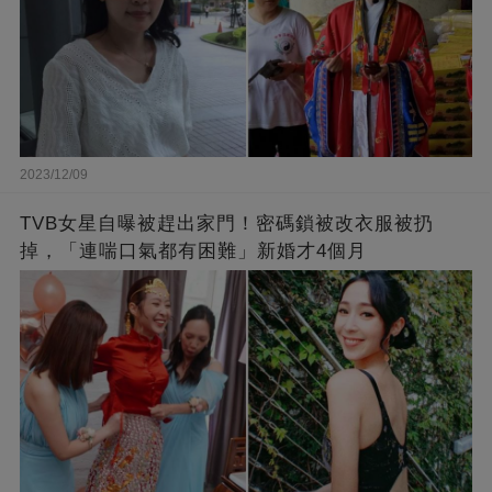
2023/12/09
TVB女星自曝被趕出家門！密碼鎖被改衣服被扔
掉，「連喘口氣都有困難」新婚才4個月