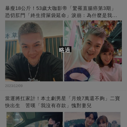
暴瘦18公斤！53歲大咖影帝「驚罹直腸癌第3期」
恐切肛門「終生揹屎袋延命」淚崩：為什麼是我...
略過
2023/12/09
當運將扛家計！本土劇男星「月燒7萬還不夠」二寶
快出生 苦嘆「我沒有存款」愧對妻兒