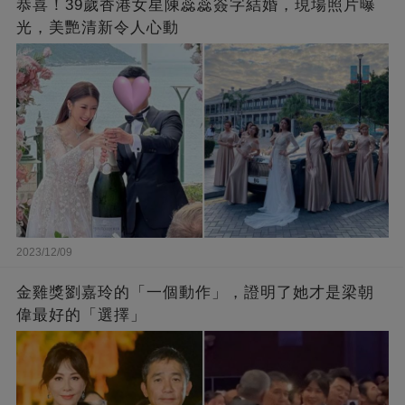
恭喜！39歲香港女星陳蕊蕊簽字結婚，現場照片曝
光，美艷清新令人心動
2023/12/09
金雞獎劉嘉玲的「一個動作」，證明了她才是梁朝
偉最好的「選擇」