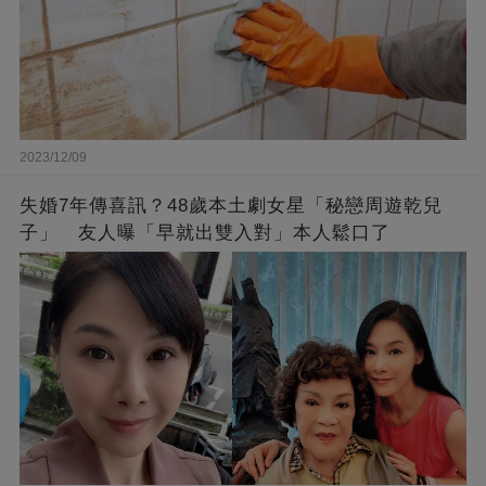
2023/12/09
失婚7年傳喜訊？48歲本土劇女星「秘戀周遊乾兒
子」 友人曝「早就出雙入對」本人鬆口了