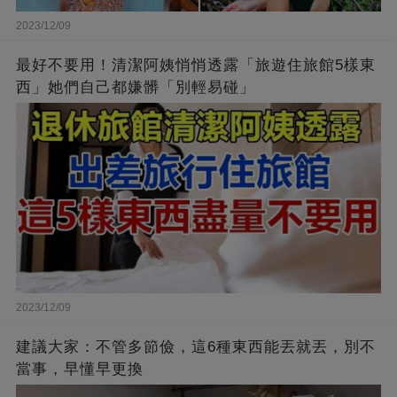
2023/12/09
最好不要用！清潔阿姨悄悄透露「旅遊住旅館5樣東
西」她們自己都嫌髒「別輕易碰」
2023/12/09
建議大家：不管多節儉，這6種東西能丟就丟，別不
當事，早懂早更換