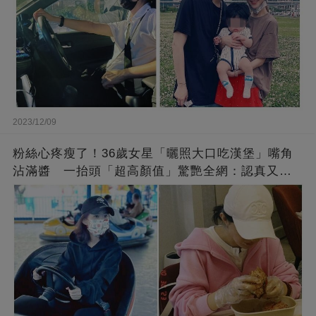
2023/12/09
粉絲心疼瘦了！36歲女星「曬照大口吃漢堡」嘴角
沾滿醬 一抬頭「超高顏值」驚艷全網：認真又美
麗!