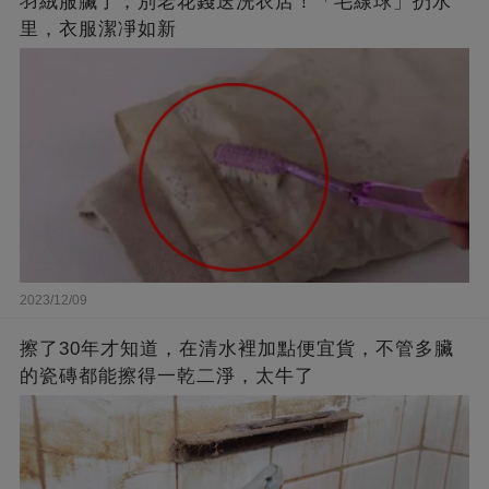
羽絨服臟了，別老花錢送洗衣店！「毛線球」扔水
里，衣服潔凈如新
2023/12/09
擦了30年才知道，在清水裡加點便宜貨，不管多臟
的瓷磚都能擦得一乾二淨，太牛了