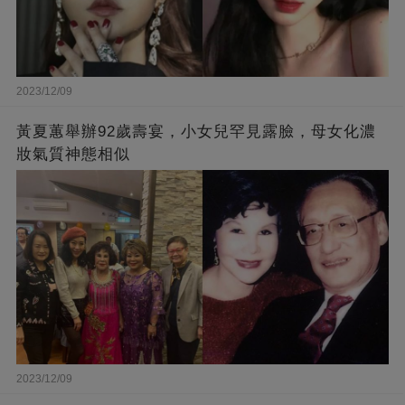
2023/12/09
黃夏蕙舉辦92歲壽宴，小女兒罕見露臉，母女化濃
妝氣質神態相似
2023/12/09