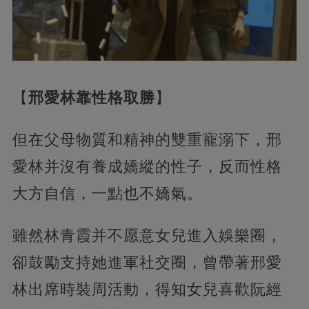
【
邢愛林靠性格取勝
】
但在父母物質和精神的雙重寵溺下，邢
愛林并沒有養成嬌縱的性子，反而性格
大方自信，一點也不嬌氣。
雖然林青霞并不愿意女兒進入娛樂圈，
卻鼓勵支持她進軍社交圈，曾帶著邢愛
林出席時裝周活動，得知女兒喜歡阮經