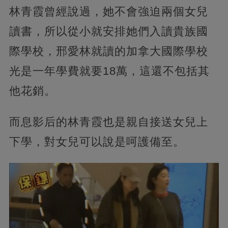
林青霞曾經說過，她不會強迫兩個女兒
讀書，所以從小就安排她們入讀貴族國
際學校，邢愛林就讀的加拿大國際學校
光是一年學費就要18萬，這還不包括其
他花銷。
而息影后的林青霞也是親自接送女兒上
下學，對女兒可以說是呵護備至。