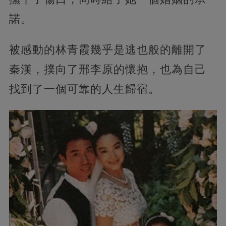
諾。
被感動的林青霞幾乎是逃也般的離開了
秦漢，撲向了邢李原的懷抱，也為自己
找到了一個可靠的人生歸宿。