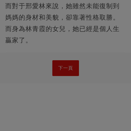
而對于邢愛林來說，她雖然未能復制到
媽媽的身材和美貌，卻靠著性格取勝。
而身為林青霞的女兒，她已經是個人生
贏家了。
下一頁