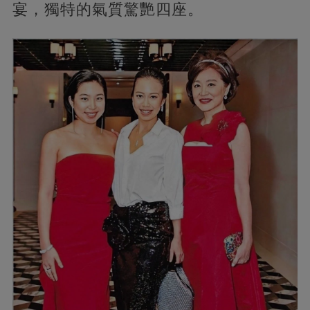
宴，獨特的氣質驚艷四座。