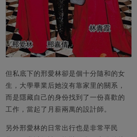
但私底下的邢愛林卻是個十分隨和的女
生，大學畢業后她沒有靠家里的關系，
而是隱藏自己的身份找到了一份喜歡的
工作，當起了月薪兩萬的設計師。
另外邢愛林的日常出行也是非常平民