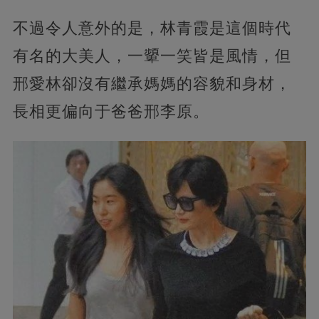
不過令人意外的是，林青霞是這個時代
有名的大美人，一顰一笑皆是風情，但
邢愛林卻沒有繼承媽媽的容貌和身材，
長相更偏向于爸爸邢李原。