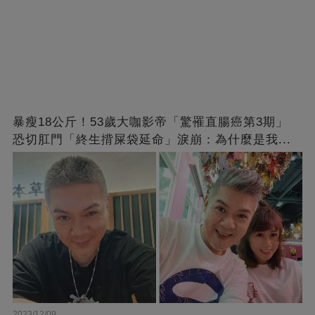
暴瘦18公斤！53歲大咖影帝「驚罹直腸癌第3期」
恐切肛門「終生揹屎袋延命」淚崩：為什麼是我...
2023/12/09