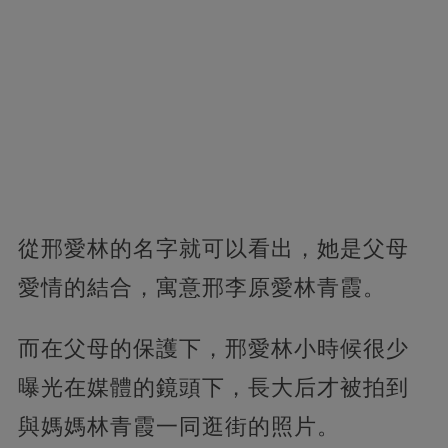
從邢愛林的名字就可以看出，她是父母
愛情的結合，寓意邢李原愛林青霞。
而在父母的保護下，邢愛林小時候很少
曝光在媒體的鏡頭下，長大后才被拍到
與媽媽林青霞一同逛街的照片。