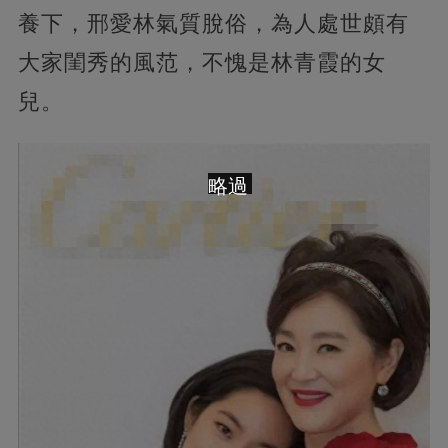
養下，邢愛林氣質脫俗，為人處世頗有
大家閨秀的風范，不愧是林青霞的女
兒。
略過