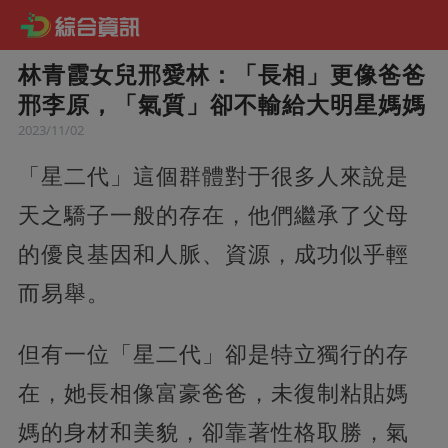
林青霞女兒邢愛林：「長相」更像爸爸
邢李原，「氣質」卻不輸給大明星媽媽
2023/11/02
​「星二代」這個群體對于很多人來說是
天之驕子一般的存在，他們繼承了父母
的優良基因和人脈、資源，成功似乎輕
而易舉。
但有一位「星二代」卻是特立獨行的存
在，
她長相像富豪爸爸，未復制粘貼媽
媽的身材和美貌，卻靠著性格取勝，氣