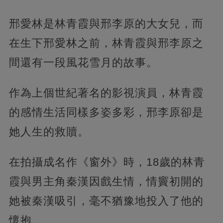
邢愛林是林青霞與邢李原的大女兒，而
在生下邢愛林之前，林青霞與邢李原之
間還有一段風花雪月的故事。
作為上個世紀著名的影視演員，林青霞
的感情生活同樣多姿多彩，邢李原卻是
她人生的救贖。
在拍攝成名作《窗外》時，18歲的林青
霞與男主角秦漢因戲生情，情竇初開的
她被秦漢吸引，毫不猶豫地投入了他的
懷抱。