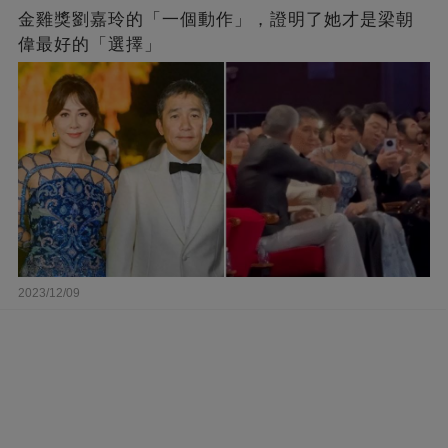
金雞獎劉嘉玲的「一個動作」，證明了她才是梁朝
偉最好的「選擇」
2023/12/09