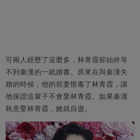
可兩人經歷了這麼多，林青霞卻始終等
不到秦漢的一紙婚書。原來在與秦漢失
婚的時候，他的前妻恨毒了林青霞，讓
他保證這輩子不會娶林青霞。如果秦漢
執意娶林青霞，她就自盡。