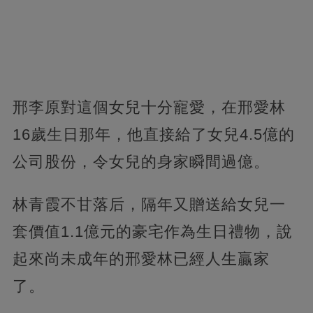
邢李原對這個女兒十分寵愛，在邢愛林
16歲生日那年，他直接給了女兒4.5億的
公司股份，令女兒的身家瞬間過億。
林青霞不甘落后，隔年又贈送給女兒一
套價值1.1億元的豪宅作為生日禮物，說
起來尚未成年的邢愛林已經人生贏家
了。