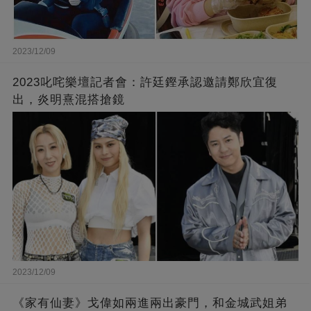
2023/12/09
2023叱咤樂壇記者會：許廷鏗承認邀請鄭欣宜復
出，炎明熹混搭搶鏡
2023/12/09
《家有仙妻》戈偉如兩進兩出豪門，和金城武姐弟