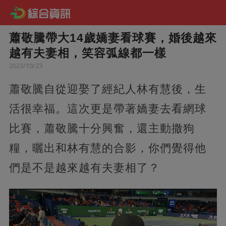
蕭敬騰帶大14歲嬌妻看球賽，婚後越來
越有夫妻相，笑容弧線都一樣
2023/10/23
蕭敬騰自從迎娶了經紀人林有慧後，生
活很幸福。這次更是帶著嬌妻去看網球
比賽，蕭敬騰十分興奮，還主動撒狗
糧，曬出和林有慧的合影，你們覺得他
們是不是越來越有夫妻相了？