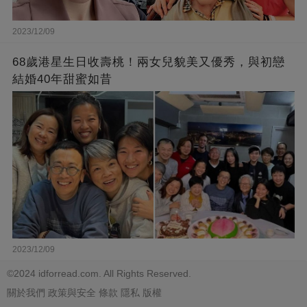
2023/12/09
68歲港星生日收壽桃！兩女兒貌美又優秀，與初戀
結婚40年甜蜜如昔
2023/12/09
©2024 idforread.com. All Rights Reserved.
關於我們
政策與安全
條款
隱私
版權