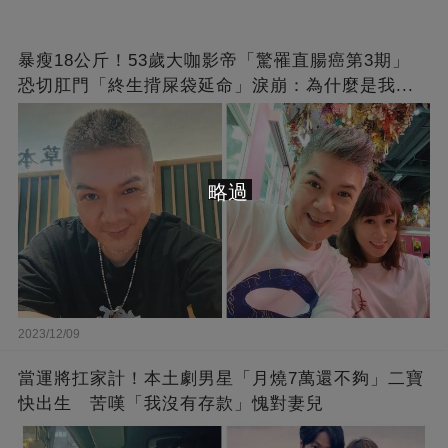
暴瘦18公斤！53歲大咖影帝「驚罹直腸癌第3期」
恐切肛門「終生揹屎袋延命」淚崩：為什麼是我...
略過
2023/12/09
當運將扛家計！本土劇男星「月燒7萬還不夠」二寶
快出生 苦嘆「我沒有存款」愧對妻兒