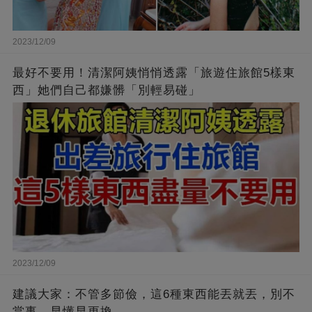
2023/12/09
最好不要用！清潔阿姨悄悄透露「旅遊住旅館5樣東
西」她們自己都嫌髒「別輕易碰」
2023/12/09
建議大家：不管多節儉，這6種東西能丟就丟，別不
當事，早懂早更換