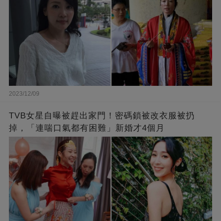
2023/12/09
TVB女星自曝被趕出家門！密碼鎖被改衣服被扔
掉，「連喘口氣都有困難」新婚才4個月