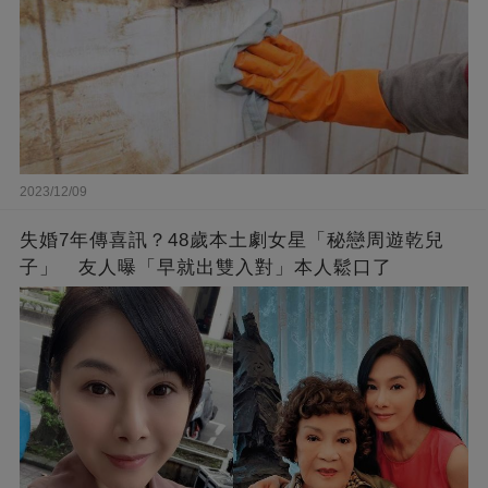
2023/12/09
失婚7年傳喜訊？48歲本土劇女星「秘戀周遊乾兒
子」 友人曝「早就出雙入對」本人鬆口了