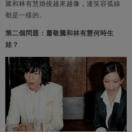
騰和林有慧婚後越來越像，連笑容弧線
都是一樣的。
第二個問題：蕭敬騰和林有慧何時生
娃？