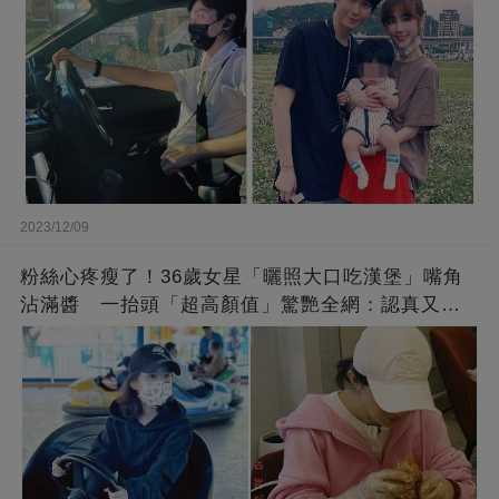
2023/12/09
粉絲心疼瘦了！36歲女星「曬照大口吃漢堡」嘴角
沾滿醬 一抬頭「超高顏值」驚艷全網：認真又美
麗!