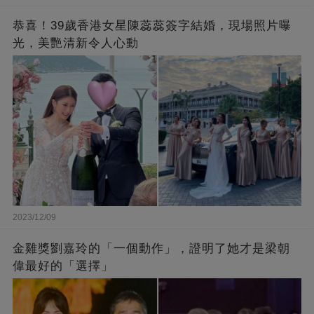
恭喜！39歲香港女星陳蕊蕊簽字結婚，現場照片曝
光，美艷清新令人心動
2023/12/09
金雞獎劉嘉玲的「一個動作」，證明了她才是梁朝
偉最好的「選擇」