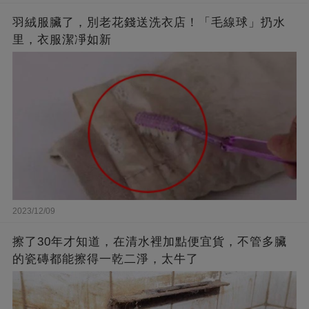
羽絨服臟了，別老花錢送洗衣店！「毛線球」扔水
里，衣服潔凈如新
2023/12/09
擦了30年才知道，在清水裡加點便宜貨，不管多臟
的瓷磚都能擦得一乾二淨，太牛了