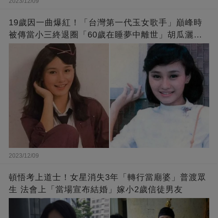
2023/12/09
19歲因一曲爆紅！「台灣第一代玉女歌手」巔峰時
被傳當小三終退圈「60歲在睡夢中離世」胡瓜灑淚
送別
2023/12/09
頓悟考上道士！女星消失3年「轉行當廟婆」普渡眾
生 法會上「當場宣布結婚」嫁小2歲信徒男友