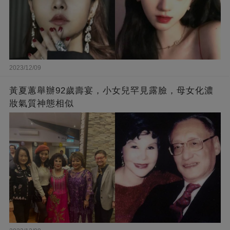
2023/12/09
黃夏蕙舉辦92歲壽宴，小女兒罕見露臉，母女化濃
妝氣質神態相似