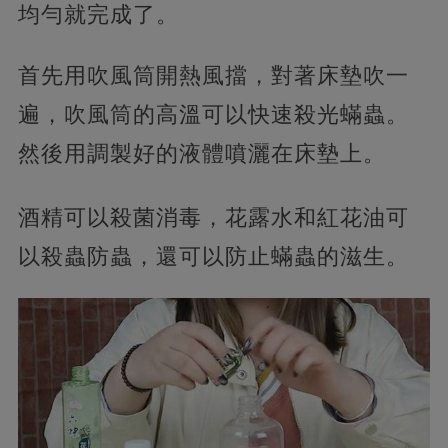
均勻就完成了。
首先用吹風筒開熱風擋，對著床墊吹一
遍，吹風筒的高溫可以快速殺光蟎蟲。
然後用調製好的液體噴灑在床墊上。
酒精可以殺菌消毒，花露水和紅花油可
以殺蟲防蟲，還可以防止蟎蟲的滋生。