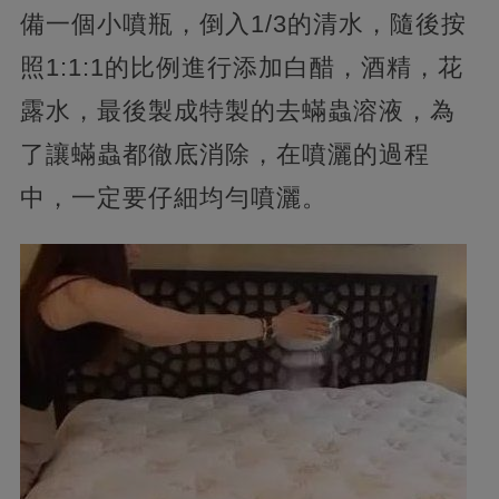
備一個小噴瓶，倒入1/3的清水，隨後按
照1:1:1的比例進行添加白醋，酒精，花
露水，最後製成特製的去蟎蟲溶液，為
了讓蟎蟲都徹底消除，在噴灑的過程
中，一定要仔細均勻噴灑。