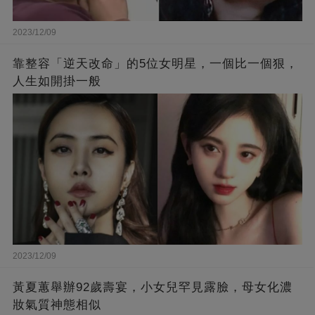
2023/12/09
靠整容「逆天改命」的5位女明星，一個比一個狠，
人生如開掛一般
2023/12/09
黃夏蕙舉辦92歲壽宴，小女兒罕見露臉，母女化濃
妝氣質神態相似