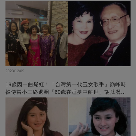
2023/12/09
19歲因一曲爆紅！「台灣第一代玉女歌手」巔峰時
被傳當小三終退圈「60歲在睡夢中離世」胡瓜灑淚
送別