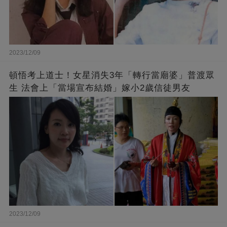
2023/12/09
頓悟考上道士！女星消失3年「轉行當廟婆」普渡眾
生 法會上「當場宣布結婚」嫁小2歲信徒男友
2023/12/09