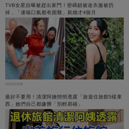
TVB女星自曝被趕出家門！密碼鎖被改衣服被扔
掉，「連喘口氣都有困難」新婚才4個月
2023/12/09
最好不要用！清潔阿姨悄悄透露「旅遊住旅館5樣東
西」她們自己都嫌髒「別輕易碰」