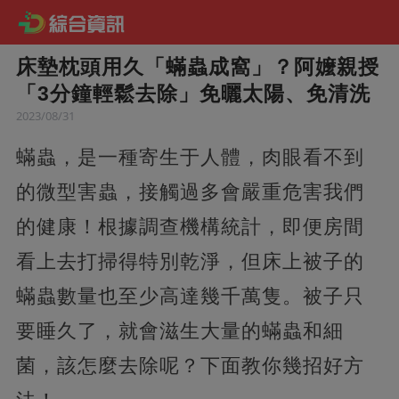
床墊枕頭用久「蟎蟲成窩」？阿嬤親授
「3分鐘輕鬆去除」免曬太陽、免清洗
2023/08/31
蟎蟲，是一種寄生于人體，肉眼看不到
的微型害蟲，接觸過多會嚴重危害我們
的健康！根據調查機構統計，即便房間
看上去打掃得特別乾淨，但床上被子的
蟎蟲數量也至少高達幾千萬隻。
被子只
要睡久了，就會滋生大量的蟎蟲和細
菌，該怎麼去除呢？下面教你幾招好方