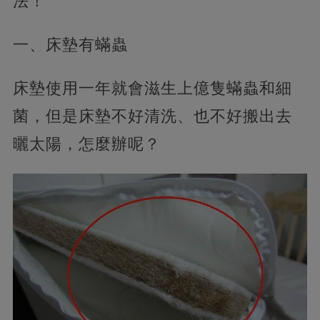
法！
一、床墊有蟎蟲
床墊使用一年就會滋生上億隻蟎蟲和細
菌，但是床墊不好清洗、也不好搬出去
曬太陽，
怎麼辦呢？