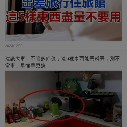
2023/12/09
建議大家：不管多節儉，這6種東西能丟就丟，別不
當事，早懂早更換