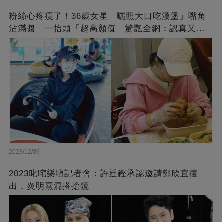
粉絲心疼瘦了！36歲女星「曬照大口吃漢堡」嘴角
沾滿醬 一抬頭「超高顏值」驚艷全網：認真又美
麗!
2023/12/09
2023叱咤樂壇記者會：許廷鏗承認邀請鄭欣宜復
出，炎明熹混搭搶鏡