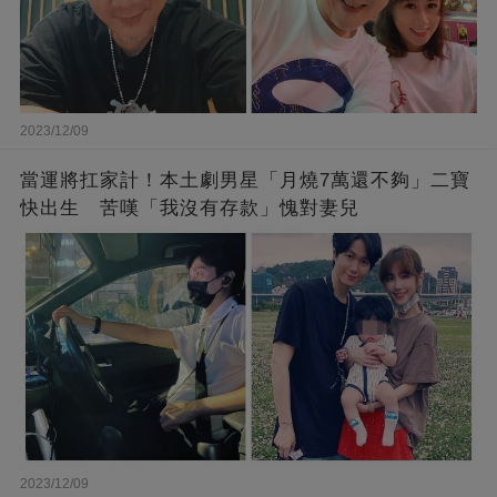
2023/12/09
當運將扛家計！本土劇男星「月燒7萬還不夠」二寶
快出生 苦嘆「我沒有存款」愧對妻兒
2023/12/09