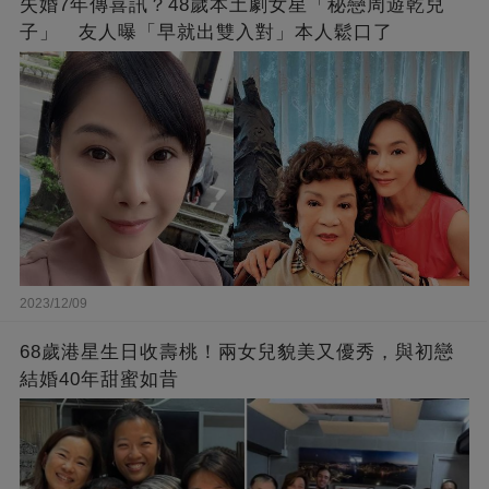
失婚7年傳喜訊？48歲本土劇女星「秘戀周遊乾兒
子」 友人曝「早就出雙入對」本人鬆口了
2023/12/09
68歲港星生日收壽桃！兩女兒貌美又優秀，與初戀
結婚40年甜蜜如昔