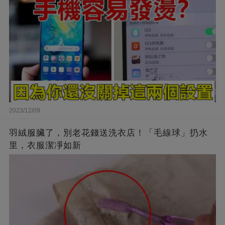
2023/12/09
羽絨服臟了，別老花錢送洗衣店！「毛線球」扔水
里，衣服潔凈如新