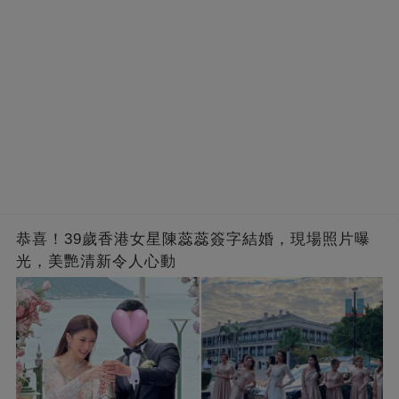
恭喜！39歲香港女星陳蕊蕊簽字結婚，現場照片曝
光，美艷清新令人心動