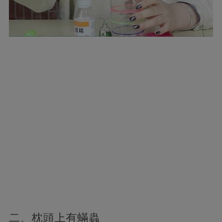
二、枕頭上有蟎蟲