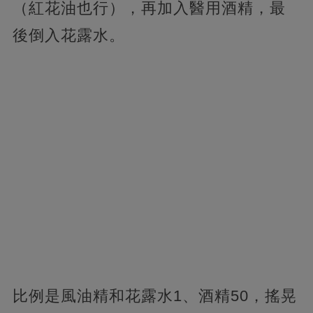
（紅花油也行），再加入醫用酒精，最
後倒入花露水。
比例是風油精和花露水1、酒精50，搖晃