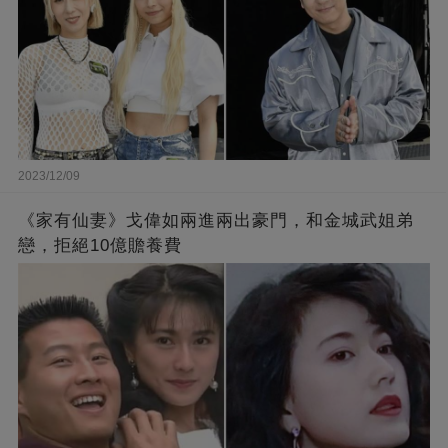
2023/12/09
《家有仙妻》戈偉如兩進兩出豪門，和金城武姐弟
戀，拒絕10億贍養費