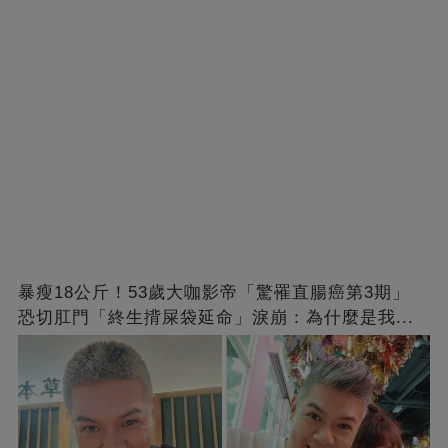
暴瘦18公斤！53歲大咖影帝「驚罹直腸癌第3期」
恐切肛門「終生揹屎袋延命」淚崩：為什麼是我...