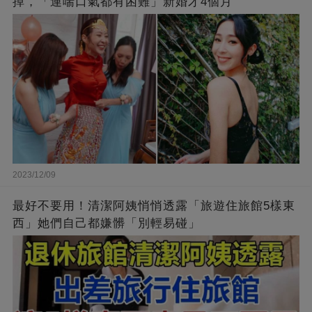
掉，「連喘口氣都有困難」新婚才4個月
2023/12/09
最好不要用！清潔阿姨悄悄透露「旅遊住旅館5樣東
西」她們自己都嫌髒「別輕易碰」