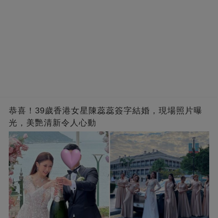
恭喜！39歲香港女星陳蕊蕊簽字結婚，現場照片曝
光，美艷清新令人心動