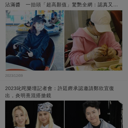
沾滿醬 一抬頭「超高顏值」驚艷全網：認真又美
麗!
2023/12/09
2023叱咤樂壇記者會：許廷鏗承認邀請鄭欣宜復
出，炎明熹混搭搶鏡