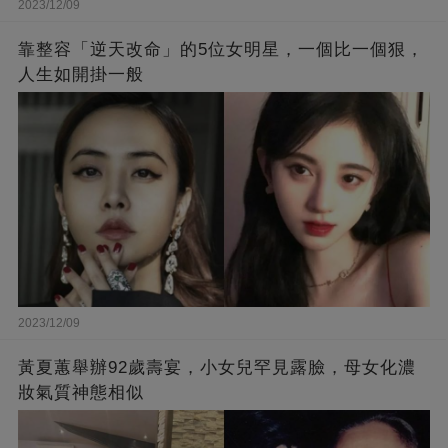
2023/12/09
靠整容「逆天改命」的5位女明星，一個比一個狠，
人生如開掛一般
2023/12/09
黃夏蕙舉辦92歲壽宴，小女兒罕見露臉，母女化濃
妝氣質神態相似