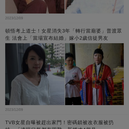
2023/12/09
頓悟考上道士！女星消失3年「轉行當廟婆」普渡眾
生 法會上「當場宣布結婚」嫁小2歲信徒男友
2023/12/09
TVB女星自曝被趕出家門！密碼鎖被改衣服被扔