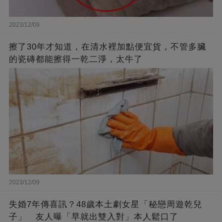
2023/12/09
擦了30年才知道，在清水裡加點便宜貨，不管多臟
的瓷磚都能擦得一乾二淨，太牛了
2023/12/09
失婚7年傳喜訊？48歲本土劇女星「秘戀周遊乾兒
子」 友人曝「早就出雙入對」本人鬆口了