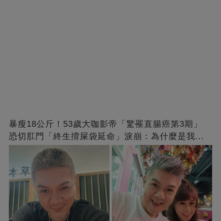
暴瘦18公斤！53歲大咖影帝「驚罹直腸癌第3期」
恐切肛門「終生揹屎袋延命」淚崩：為什麼是我...