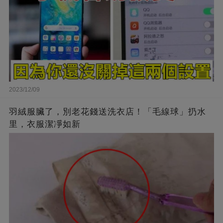
2023/12/09
羽絨服臟了，別老花錢送洗衣店！「毛線球」扔水
里，衣服潔凈如新