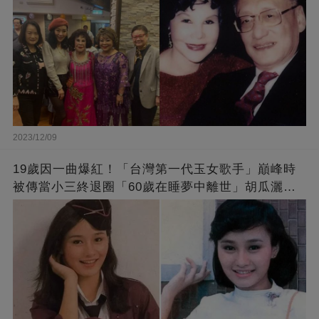
2023/12/09
19歲因一曲爆紅！「台灣第一代玉女歌手」巔峰時
被傳當小三終退圈「60歲在睡夢中離世」胡瓜灑淚
送別