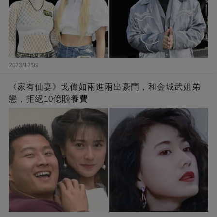
2023/12/09
《家有仙妻》戈偉如兩進兩出豪門，和金城武姐弟
戀，拒絕10億贍養費