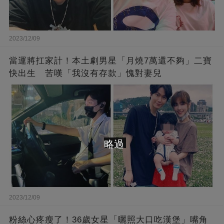
2023/12/09
當運將扛家計！本土劇男星「月燒7萬還不夠」二寶
快出生 苦嘆「我沒有存款」愧對妻兒
略過
2023/12/09
粉絲心疼瘦了！36歲女星「曬照大口吃漢堡」嘴角