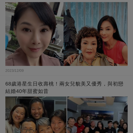
2023/12/09
68歲港星生日收壽桃！兩女兒貌美又優秀，與初戀
結婚40年甜蜜如昔