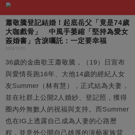
蕭敬騰登記結婚！起底岳父「竟是74歲
大咖戲骨」 中風手萎縮「堅持為愛女
簽婚書」含淚囑託：一定要幸福
2023/11/01
36歲的金曲歌王蕭敬騰，（19）日宣布
與愛情長跑16年、大他14歲的經紀人女
友Summer（林有慧），正式結為夫妻，
並在社群上公開2人婚紗、登記照，獲得
圈內外無數人的祝福與支持。而Summer
也在IG上透露自己成為人妻的心路歷
程，並意外公開自己雄厚的演藝家族背