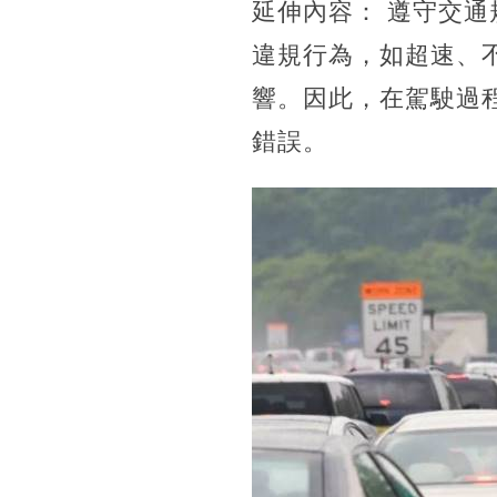
延伸內容： 遵守交
違規行為，如超速、
響。因此，在駕駛過
錯誤。