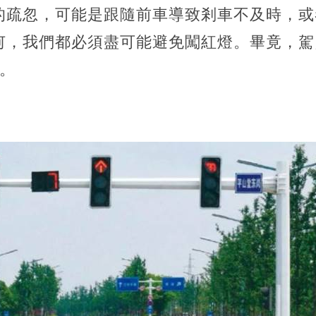
的疏忽，
可能是跟隨前車導致剎車不及時，或
何，我們都必須盡可能避免闖紅燈。畢竟，駕
。