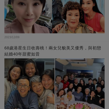
2023/12/09
68歲港星生日收壽桃！兩女兒貌美又優秀，與初戀
結婚40年甜蜜如昔