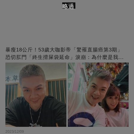
略過
暴瘦18公斤！53歲大咖影帝「驚罹直腸癌第3期」
恐切肛門「終生揹屎袋延命」淚崩：為什麼是我...
2023/12/09