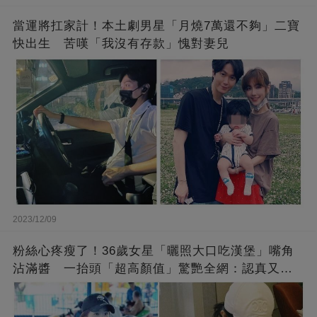
當運將扛家計！本土劇男星「月燒7萬還不夠」二寶
快出生 苦嘆「我沒有存款」愧對妻兒
2023/12/09
粉絲心疼瘦了！36歲女星「曬照大口吃漢堡」嘴角
沾滿醬 一抬頭「超高顏值」驚艷全網：認真又美
麗!