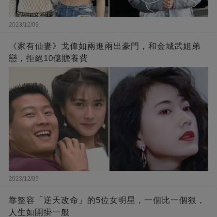
2023/12/09
《家有仙妻》戈偉如兩進兩出豪門，和金城武姐弟
戀，拒絕10億贍養費
2023/12/09
靠整容「逆天改命」的5位女明星，一個比一個狠，
人生如開掛一般