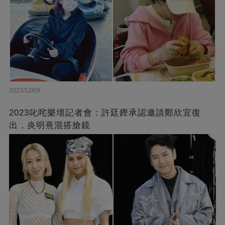
2023/12/09
2023叱咤樂壇記者會：許廷鏗承認邀請鄭欣宜復
出，炎明熹混搭搶鏡