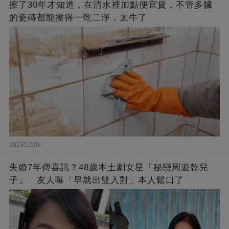
擦了30年才知道，在清水裡加點便宜貨，不管多臟
的瓷磚都能擦得一乾二淨，太牛了
2023/12/09
失婚7年傳喜訊？48歲本土劇女星「秘戀周遊乾兒
子」 友人曝「早就出雙入對」本人鬆口了