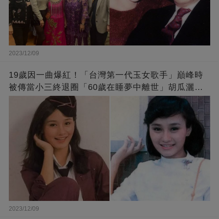
2023/12/09
19歲因一曲爆紅！「台灣第一代玉女歌手」巔峰時
被傳當小三終退圈「60歲在睡夢中離世」胡瓜灑淚
送別
2023/12/09