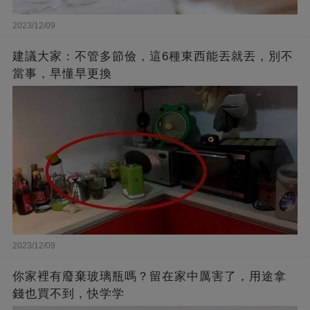
2023/12/09
建議大家：不管多節儉，這6種東西能丟就丟，別不
當事，早懂早更換
2023/12/09
你家裡有廢棄玻璃瓶嗎？留在家中厲害了，用途拿
錢也買不到，快学学