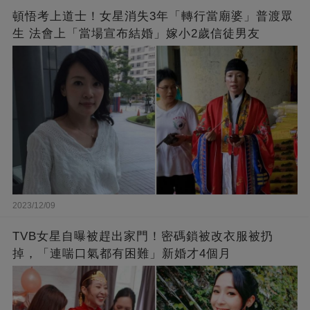
頓悟考上道士！女星消失3年「轉行當廟婆」普渡眾
生 法會上「當場宣布結婚」嫁小2歲信徒男友
2023/12/09
TVB女星自曝被趕出家門！密碼鎖被改衣服被扔
掉，「連喘口氣都有困難」新婚才4個月