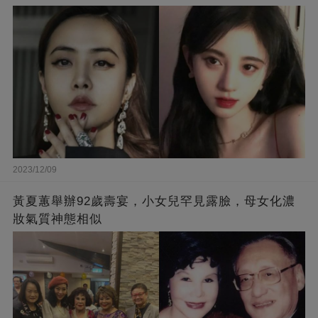
2023/12/09
黃夏蕙舉辦92歲壽宴，小女兒罕見露臉，母女化濃
妝氣質神態相似