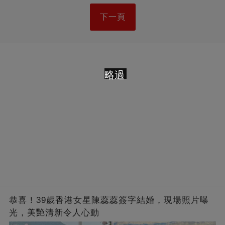
下一頁
略過
恭喜！39歲香港女星陳蕊蕊簽字結婚，現場照片曝
光，美艷清新令人心動