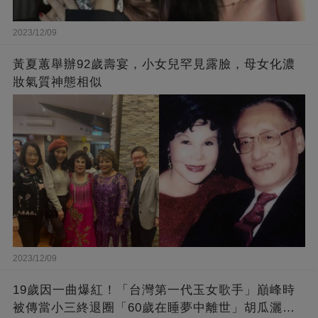
2023/12/09
黃夏蕙舉辦92歲壽宴，小女兒罕見露臉，母女化濃
妝氣質神態相似
2023/12/09
19歲因一曲爆紅！「台灣第一代玉女歌手」巔峰時
被傳當小三終退圈「60歲在睡夢中離世」胡瓜灑淚