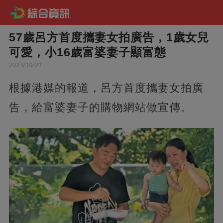
57歲呂方首度攜妻女拍廣告，1歲女兒
可愛，小16歲富婆妻子顯富態
2023/10/21
根據港媒的報道，呂方首度攜妻女拍廣
告，給富婆妻子的購物網站做宣傳。