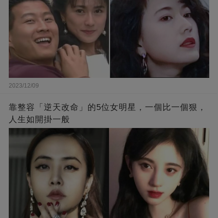
2023/12/09
靠整容「逆天改命」的5位女明星，一個比一個狠，
人生如開掛一般