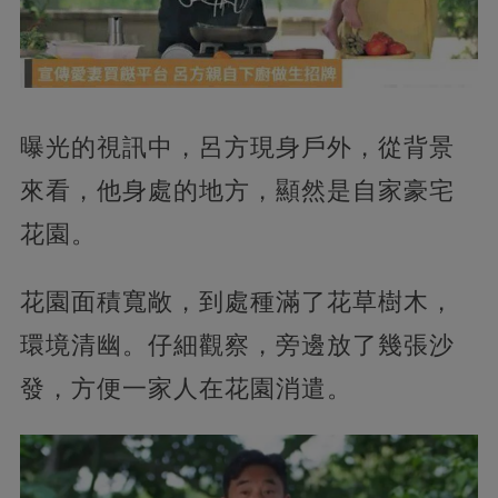
曝光的視訊中，呂方現身戶外，從背景
來看，他身處的地方，顯然是自家豪宅
花園。
花園面積寬敞，到處種滿了花草樹木，
環境清幽。仔細觀察，旁邊放了幾張沙
發，方便一家人在花園消遣。