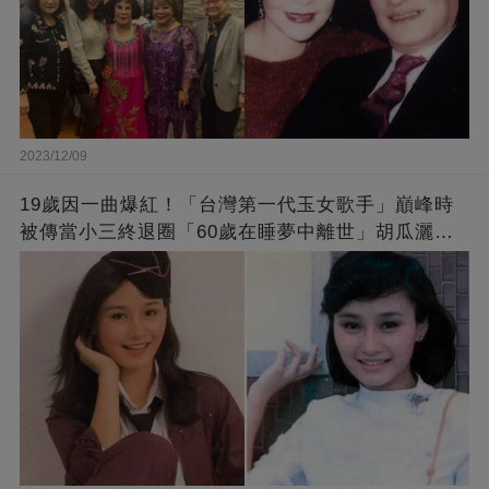
2023/12/09
19歲因一曲爆紅！「台灣第一代玉女歌手」巔峰時
被傳當小三終退圈「60歲在睡夢中離世」胡瓜灑淚
送別