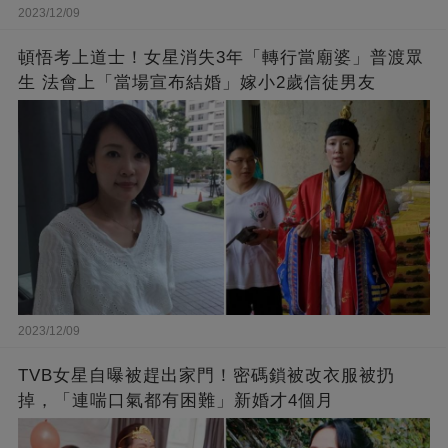
2023/12/09
頓悟考上道士！女星消失3年「轉行當廟婆」普渡眾
生 法會上「當場宣布結婚」嫁小2歲信徒男友
2023/12/09
TVB女星自曝被趕出家門！密碼鎖被改衣服被扔
掉，「連喘口氣都有困難」新婚才4個月