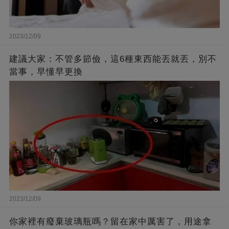
2023/12/09
建議大家：不管多節儉，這6種東西能丟就丟，別不
當事，早懂早更換
2023/12/09
你家裡有廢棄玻璃瓶嗎？留在家中厲害了，用途拿