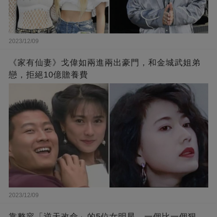
2023/12/09
《家有仙妻》戈偉如兩進兩出豪門，和金城武姐弟
戀，拒絕10億贍養費
2023/12/09
靠整容「逆天改命」的5位女明星，一個比一個狠，