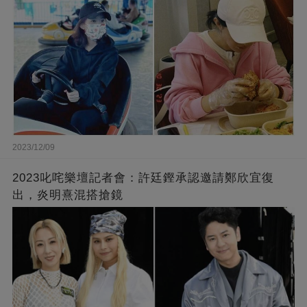
2023/12/09
2023叱咤樂壇記者會：許廷鏗承認邀請鄭欣宜復
出，炎明熹混搭搶鏡