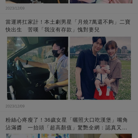
2023/12/09
當運將扛家計！本土劇男星「月燒7萬還不夠」二寶
快出生 苦嘆「我沒有存款」愧對妻兒
2023/12/09
粉絲心疼瘦了！36歲女星「曬照大口吃漢堡」嘴角
沾滿醬 一抬頭「超高顏值」驚艷全網：認真又美
麗!