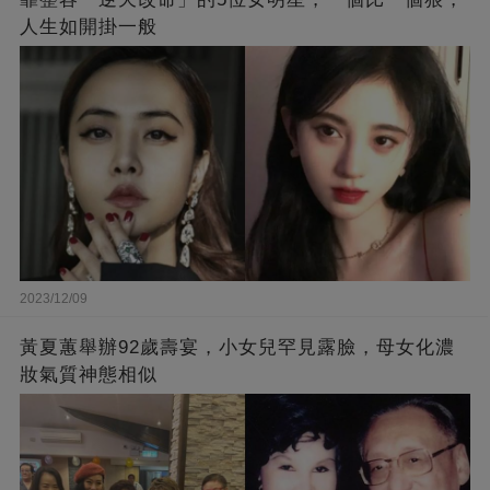
人生如開掛一般
2023/12/09
黃夏蕙舉辦92歲壽宴，小女兒罕見露臉，母女化濃
妝氣質神態相似