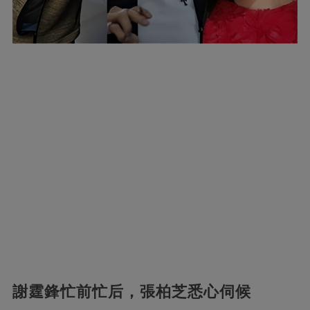
謝霆鋒忙前忙后，張柏芝悉心伺候