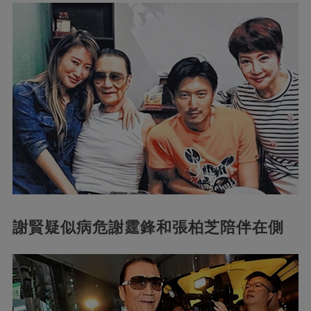
謝賢疑似病危謝霆鋒和張柏芝陪伴在側