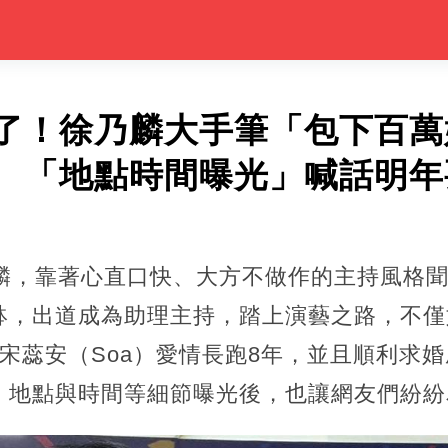
了！徐乃麟大手筆「包下百萬
 「地點時間曝光」喊話明年
乃麟，靠著心直口快、大方不做作的主持風格
缽，出道成為助理主持，踏上演藝之路，不僅
宋蕊安（Soa）愛情長跑8年，並且順利求
，地點與時間等細節曝光後，也讓網友們紛紛