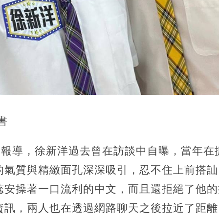
書
網》報導，徐新洋過去曾在訪談中自曝，當年在
的氣質與精緻面孔深深吸引，忍不住上前搭訕
蕊安操著一口流利的中文，而且還拒絕了他的
資訊，兩人也在透過網路聊天之後拉近了距離