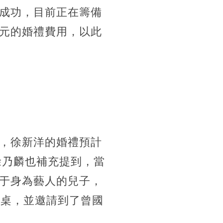
成功，目前正在籌備
元的婚禮費用，以此
，徐新洋的婚禮預計
徐乃麟也補充提到，當
于身為藝人的兒子，
0桌，並邀請到了曾國