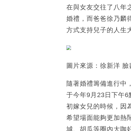
在與女友交往了八年
婚禮，而爸爸徐乃麟
方式支持兒子的人生
圖片來源：徐新洋 臉
隨著婚禮籌備進行中
于今年9月23日下午
初嫁女兒的時候，因
希望場面能夠更加熱
城、胡瓜等圈內大咖