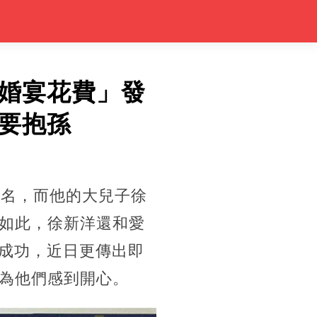
婚宴花費」發
要抱孫
聞名，而他的大兒子徐
如此，
徐新洋還和愛
婚成功，近日更傳出即
為他們感到開心。