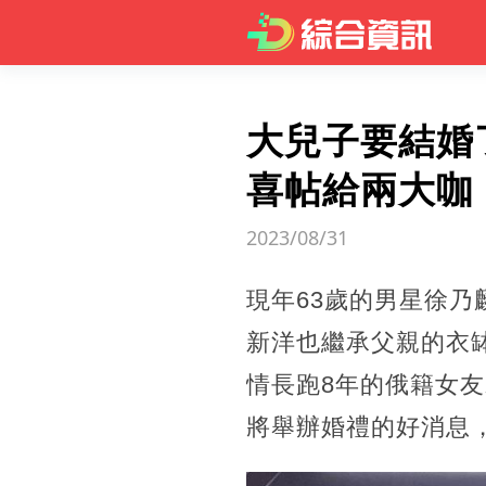
大兒子要結婚
喜帖給兩大咖
2023/08/31
現年63歲的男星徐
新洋也繼承父親的衣
情長跑8年的俄籍女友
將舉辦婚禮的好消息