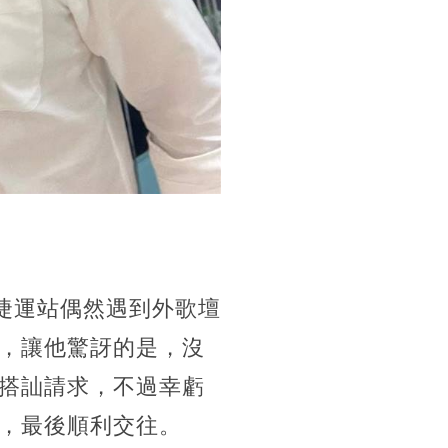
捷運站偶然遇到外歌壇
，讓他驚訝的是，沒
搭訕請求，不過幸虧
，最後順利交往。