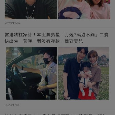
2023/12/09
當運將扛家計！本土劇男星「月燒7萬還不夠」二寶
快出生 苦嘆「我沒有存款」愧對妻兒
2023/12/09