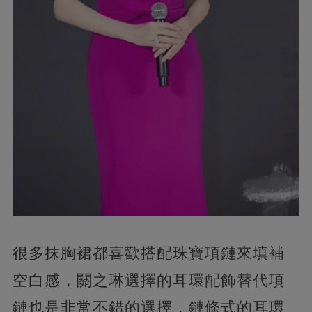
很多抹胸裙都喜歡搭配珠寶項鏈來填補
空白感，關之琳選擇的耳環配飾替代項
鏈也是非常不錯的選擇，鏈條式的耳環