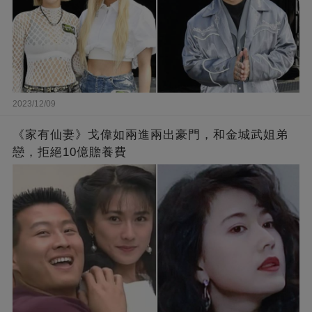
2023/12/09
《家有仙妻》戈偉如兩進兩出豪門，和金城武姐弟
戀，拒絕10億贍養費