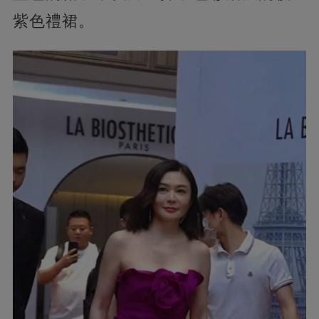
紫色禮裙。