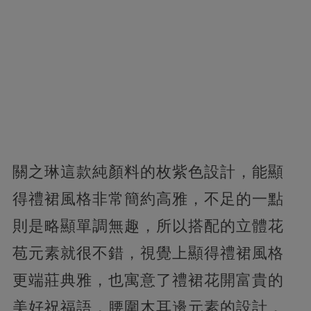
關之琳這款純顏料的枚紫色設計，能顯
得禮裙風格非常簡約高雅，不足的一點
則是略顯單調無趣，所以搭配的立體花
苞元素就很不錯，視覺上顯得禮裙風格
更端莊典雅，也寓意了禮裙花開富貴的
美好祝福語，腰圍木耳邊元素的設計，