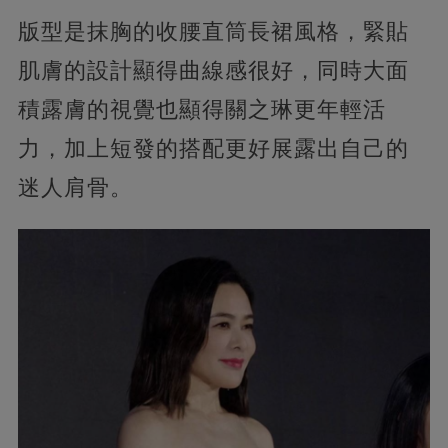
版型是抹胸的收腰直筒長裙風格，緊貼
肌膚的設計顯得曲線感很好，同時大面
積露膚的視覺也顯得關之琳更年輕活
力，加上短發的搭配更好展露出自己的
迷人肩骨。