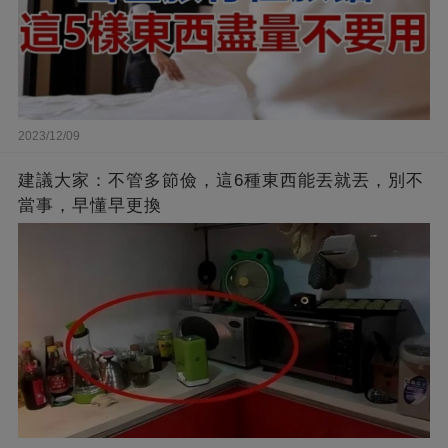
2023/12/09
建議大家：不管多節儉，這6種東西能丟就丟，別不
當事，早懂早更換