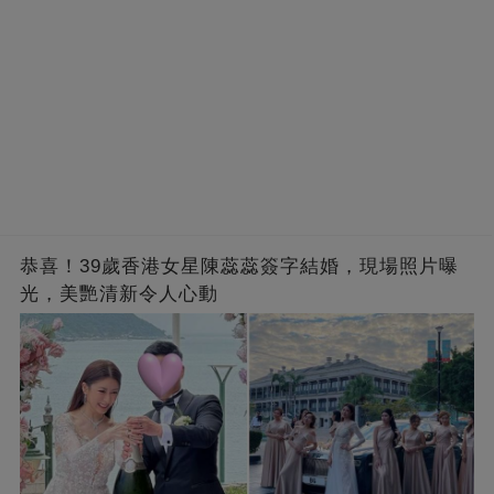
恭喜！39歲香港女星陳蕊蕊簽字結婚，現場照片曝
光，美艷清新令人心動