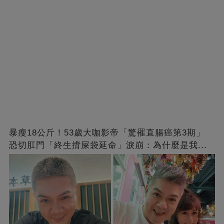
暴瘦18公斤！53歲大咖影帝「驚罹直腸癌第3期」
恐切肛門「終生揹屎袋延命」淚崩：為什麼是我...