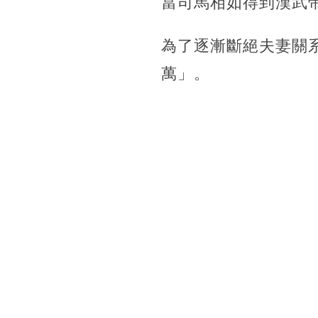
當司馬相如得到漢武
為了逐漸斷絕夫妻關
萬」。