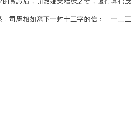
帝的賞識后，開始嫌棄糟糠之妻，還打算把茂
系，司馬相如寫下一封十三字的信：「一二三