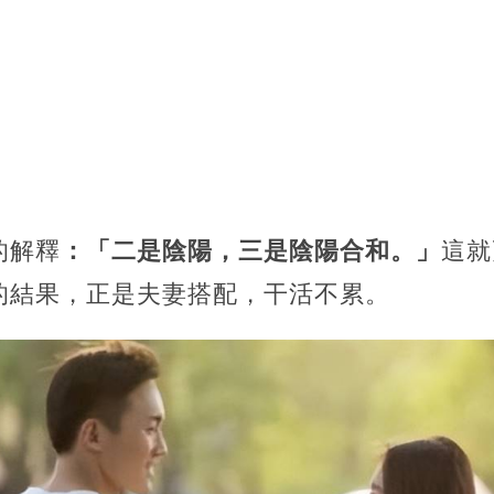
的解釋
：「二是陰陽，三是陰陽合和。」
這就
的結果，正是夫妻搭配，干活不累。