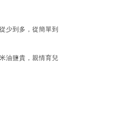
從少到多，從簡單到
米油鹽貴，親情育兒