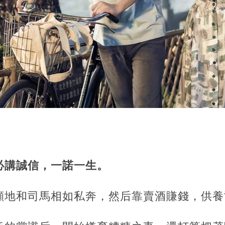
必講誠信，一諾一生。
顧地和司馬相如私奔，然后靠賣酒賺錢，供養