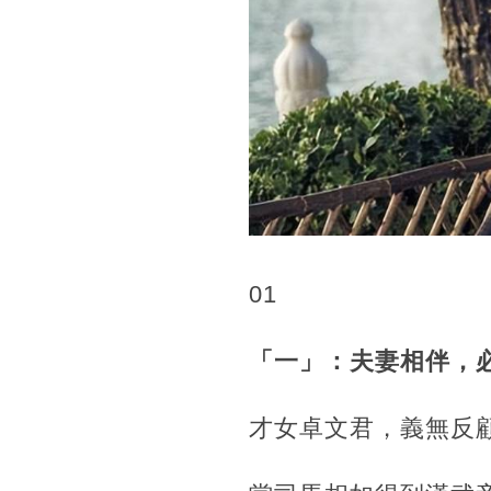
01
「一」：夫妻相伴，
才女卓文君，義無反