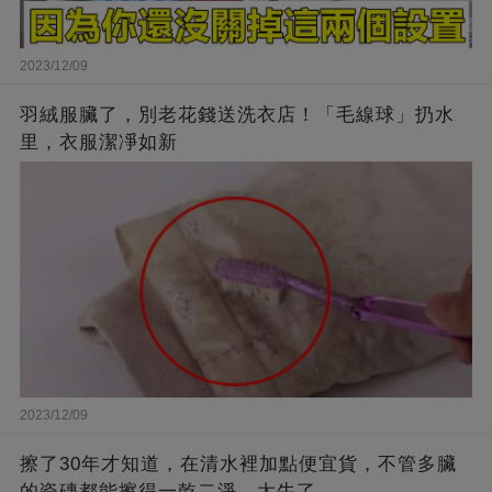
2023/12/09
羽絨服臟了，別老花錢送洗衣店！「毛線球」扔水
里，衣服潔凈如新
2023/12/09
擦了30年才知道，在清水裡加點便宜貨，不管多臟
的瓷磚都能擦得一乾二淨，太牛了