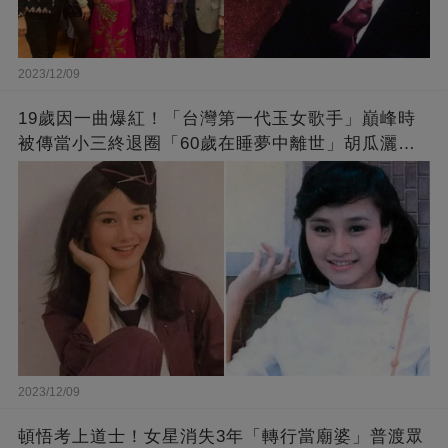
2023/12/09
19歲因一曲爆紅！「台灣第一代玉女歌手」巔峰時
被傳當小三終退圈「60歲在睡夢中離世」胡瓜灑淚
送別
2023/12/09
頓悟考上道士！女星消失3年「轉行當廟婆」普渡眾