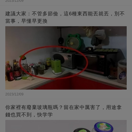
2023/12/09
建議大家：不管多節儉，這6種東西能丟就丟，別不
當事，早懂早更換
2023/12/09
你家裡有廢棄玻璃瓶嗎？留在家中厲害了，用途拿
錢也買不到，快学学