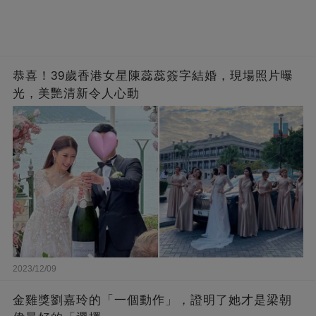
恭喜！39歲香港女星陳蕊蕊簽字結婚，現場照片曝
光，美艷清新令人心動
2023/12/09
金雞獎劉嘉玲的「一個動作」，證明了她才是梁朝