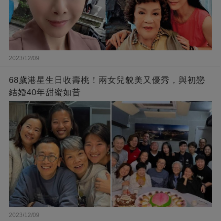
2023/12/09
68歲港星生日收壽桃！兩女兒貌美又優秀，與初戀
結婚40年甜蜜如昔
2023/12/09