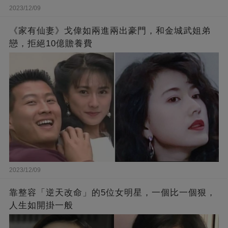
2023/12/09
《家有仙妻》戈偉如兩進兩出豪門，和金城武姐弟
戀，拒絕10億贍養費
2023/12/09
靠整容「逆天改命」的5位女明星，一個比一個狠，
人生如開掛一般