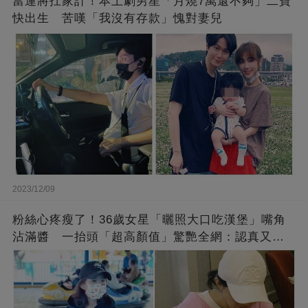
當運將扛家計！本土劇男星「月燒7萬還不夠」二寶
快出生 苦嘆「我沒有存款」愧對妻兒
2023/12/09
粉絲心疼瘦了！36歲女星「曬照大口吃漢堡」嘴角
沾滿醬 一抬頭「超高顏值」驚艷全網：認真又美
麗!