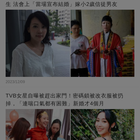
生 法會上「當場宣布結婚」嫁小2歲信徒男友
2023/12/09
TVB女星自曝被趕出家門！密碼鎖被改衣服被扔
掉，「連喘口氣都有困難」新婚才4個月