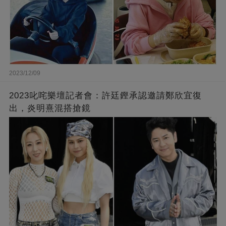
2023/12/09
2023叱咤樂壇記者會：許廷鏗承認邀請鄭欣宜復
出，炎明熹混搭搶鏡