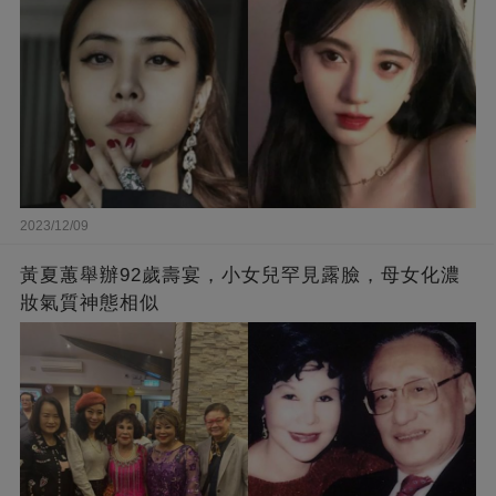
2023/12/09
黃夏蕙舉辦92歲壽宴，小女兒罕見露臉，母女化濃
妝氣質神態相似