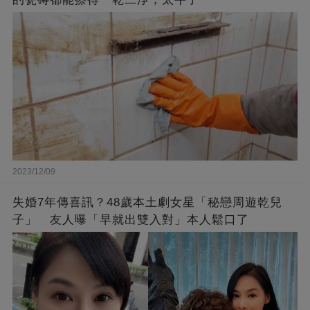
2023/12/09
失婚7年傳喜訊？48歲本土劇女星「秘戀周遊乾兒
子」 友人曝「早就出雙入對」本人鬆口了