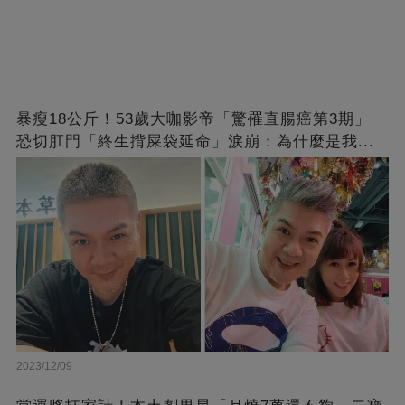
暴瘦18公斤！53歲大咖影帝「驚罹直腸癌第3期」
恐切肛門「終生揹屎袋延命」淚崩：為什麼是我...
2023/12/09