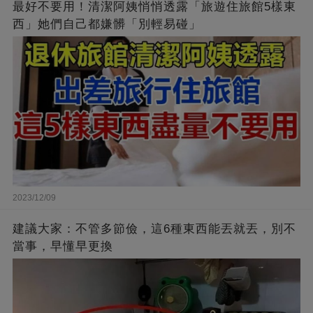
最好不要用！清潔阿姨悄悄透露「旅遊住旅館5樣東
西」她們自己都嫌髒「別輕易碰」
2023/12/09
建議大家：不管多節儉，這6種東西能丟就丟，別不
當事，早懂早更換