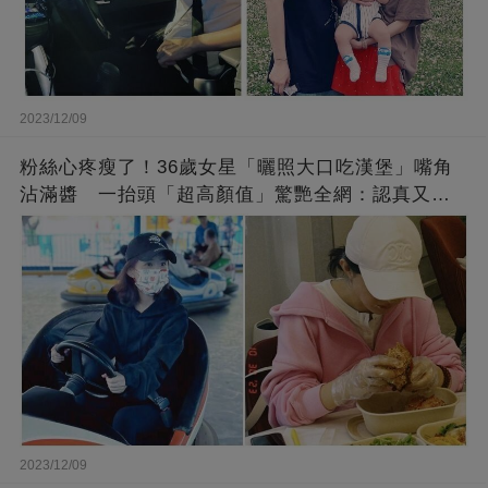
2023/12/09
粉絲心疼瘦了！36歲女星「曬照大口吃漢堡」嘴角
沾滿醬 一抬頭「超高顏值」驚艷全網：認真又美
麗!
2023/12/09