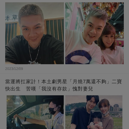
2023/12/09
當運將扛家計！本土劇男星「月燒7萬還不夠」二寶
快出生 苦嘆「我沒有存款」愧對妻兒