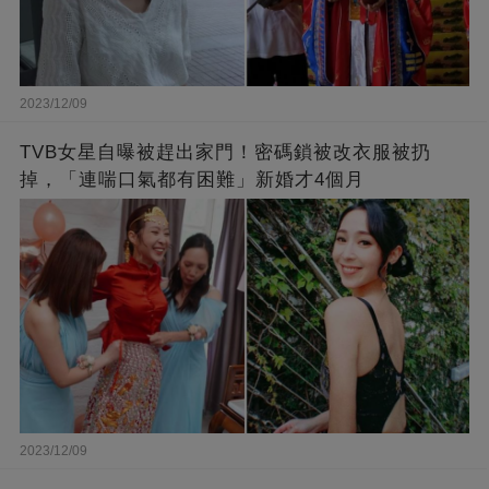
2023/12/09
TVB女星自曝被趕出家門！密碼鎖被改衣服被扔
掉，「連喘口氣都有困難」新婚才4個月
2023/12/09