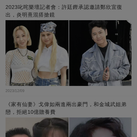
2023叱咤樂壇記者會：許廷鏗承認邀請鄭欣宜復
出，炎明熹混搭搶鏡
2023/12/09
《家有仙妻》戈偉如兩進兩出豪門，和金城武姐弟
戀，拒絕10億贍養費