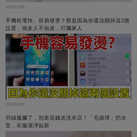
2023/12/09
手機耗電快、容易發燙？那是因為你還沒關掉這2個
設置，很多人不知道，叮囑家人
2023/12/09
羽絨服臟了，別老花錢送洗衣店！「毛線球」扔水
里，衣服潔凈如新