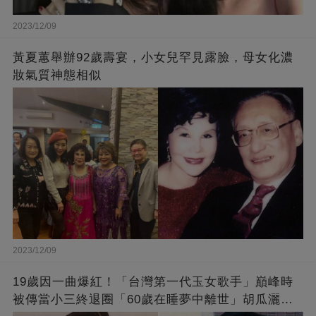
2023/12/09
黃夏蕙舉辦92歲壽宴，小女兒罕見露臉，母女化濃
妝氣質神態相似
2023/12/09
19歲因一曲爆紅！「台灣第一代玉女歌手」巔峰時
被傳當小三終退圈「60歲在睡夢中離世」胡瓜灑淚