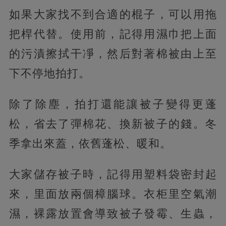
如果大家找不到合適的棍子，可以用拖
把桿代替。使用前，記得用濕巾把上面
的污漬擦拭干凈，然后對著棉被由上至
下不停地拍打。
除了除塵，拍打還能讓被子變得更蓬
松，省去了彈棉花、換新被子的錢。冬
季拿出來蓋，依舊蓬松、暖和。
大家儲存被子時，記得用塑料袋密封起
來，里面放兩個樟腦球。衣柜里空氣潮
濕，裸露放置會導致被子發霉、生蟲，