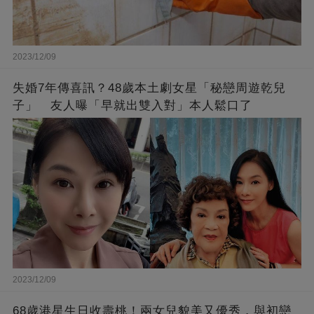
2023/12/09
失婚7年傳喜訊？48歲本土劇女星「秘戀周遊乾兒
子」 友人曝「早就出雙入對」本人鬆口了
2023/12/09
68歲港星生日收壽桃！兩女兒貌美又優秀，與初戀