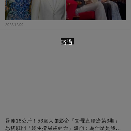
2023/12/09
略過
暴瘦18公斤！53歲大咖影帝「驚罹直腸癌第3期」
恐切肛門「終生揹屎袋延命」淚崩：為什麼是我...