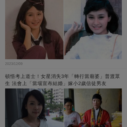
送別
2023/12/09
頓悟考上道士！女星消失3年「轉行當廟婆」普渡眾
生 法會上「當場宣布結婚」嫁小2歲信徒男友