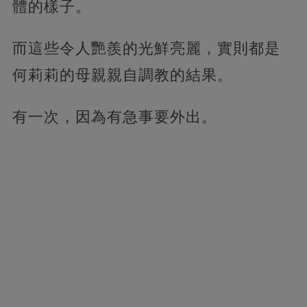
體的樣子。
而這些令人艷羨的光鮮亮麗，實則都是
何莉莉的母親親自調教的結果。
有一次，因為有急事要外出。