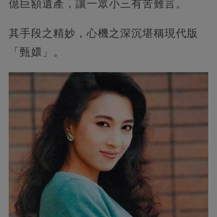
億巨額遺產，讓一眾小三有苦難言。
其手段之精妙，心機之深沉堪稱現代版
「甄嬛」。