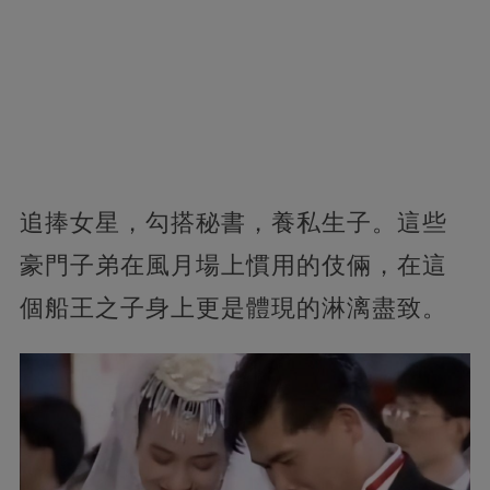
追捧女星，勾搭秘書，養私生子。這些
豪門子弟在風月場上慣用的伎倆，在這
個船王之子身上更是體現的淋漓盡致。