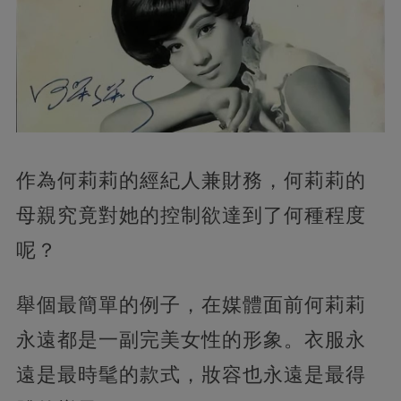
作為何莉莉的經紀人兼財務，何莉莉的
母親究竟對她的控制欲達到了何種程度
呢？
舉個最簡單的例子，在媒體面前何莉莉
永遠都是一副完美女性的形象。衣服永
遠是最時髦的款式，妝容也永遠是最得