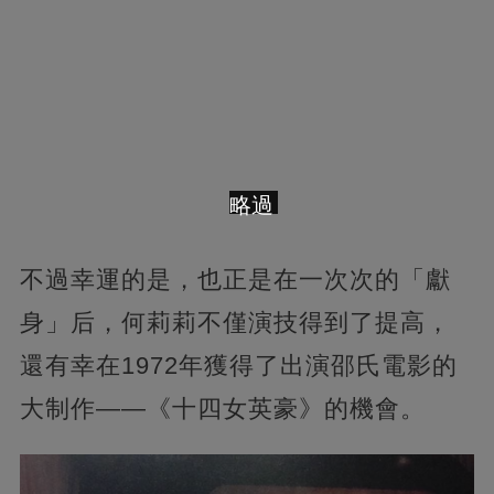
略過
不過幸運的是，也正是在一次次的「獻
身」后，何莉莉不僅演技得到了提高，
還有幸在1972年獲得了出演邵氏電影的
大制作——《十四女英豪》的機會。