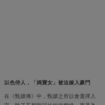
以色侍人，「媽寶女」被迫嫁入豪門
在《甄嬛傳》中，甄嬛之所以會選擇入