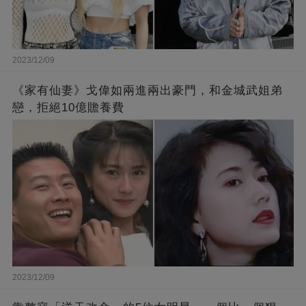
2023/12/09
《家有仙妻》戈偉如兩進兩出豪門，和金城武姐弟
戀，拒絕10億贍養費
2023/12/09