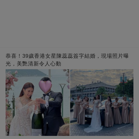
恭喜！39歲香港女星陳蕊蕊簽字結婚，現場照片曝
光，美艷清新令人心動