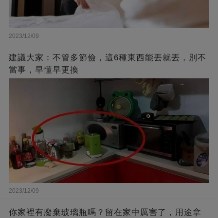
2023/12/09
建議大家：不管多節儉，這6種東西能丟就丟，別不
當事，早懂早更換
2023/12/09
你家裡有廢棄玻璃瓶嗎？留在家中厲害了，用途拿