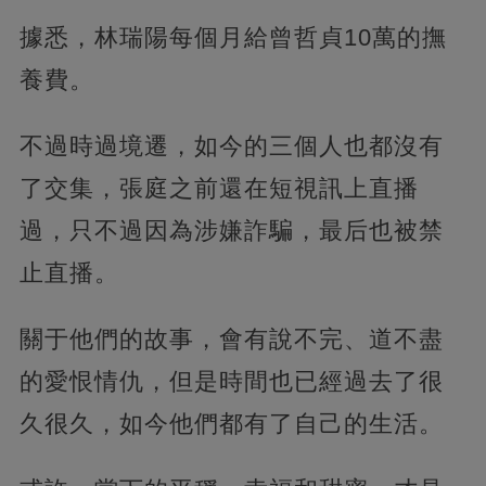
據悉，林瑞陽每個月給曾哲貞10萬的撫
養費。
不過時過境遷，如今的三個人也都沒有
了交集，張庭之前還在短視訊上直播
過，只不過因為涉嫌詐騙，最后也被禁
止直播。
關于他們的故事，會有說不完、道不盡
的愛恨情仇，但是時間也已經過去了很
久很久，如今他們都有了自己的生活。