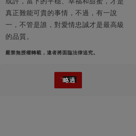
或許，當下的平穩、幸福和甜蜜，才是
真正難能可貴的事情，不過，有一說
一，不管是誰，對愛情忠誠才是最高級
的品質。
嚴禁無授權轉載，違者將面臨法律追究。
略過
下一頁