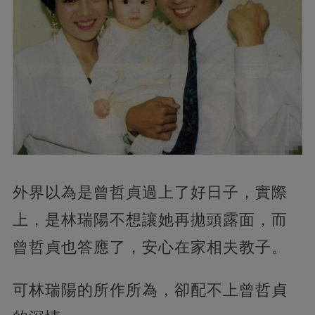
外界以為是曾哲貞過上了好日子，實際
上，是林瑞陽不想讓她再拋頭露面，而
曾哲貞也答應了，安心在家相夫教子。
可林瑞陽的所作所為，卻配不上曾哲貞