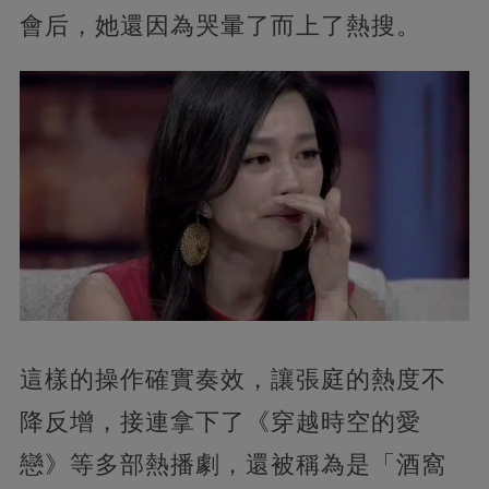
會后，她還因為哭暈了而上了熱搜。
這樣的操作確實奏效，讓張庭的熱度不
降反增，接連拿下了《穿越時空的愛
戀》等多部熱播劇，還被稱為是「酒窩