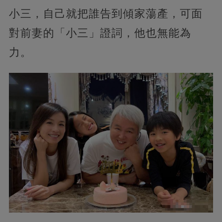
小三，自己就把誰告到傾家蕩產，可面
對前妻的「小三」證詞，他也無能為
力。