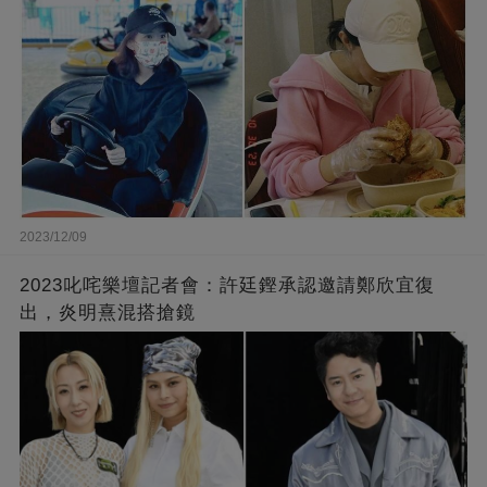
2023/12/09
2023叱咤樂壇記者會：許廷鏗承認邀請鄭欣宜復
出，炎明熹混搭搶鏡