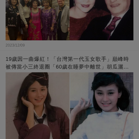
2023/12/09
19歲因一曲爆紅！「台灣第一代玉女歌手」巔峰時
被傳當小三終退圈「60歲在睡夢中離世」胡瓜灑淚
送別