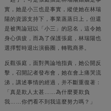
實，她是小三也是事實，縱使她在林瑞
陽的資源支持下，事業蒸蒸日上，但還
是被輿論冠以「小三」的惡名，這令她
身心俱疲，而為了保護張庭，林瑞陽也
選擇暫時退出演藝圈，轉戰商界。
反觀張庭，面對輿論地指責，她公開反
擊，召開記者發布會，她在會上痛哭流
涕，講述事情的經過，并不斷重復著：
「真是欺人太甚……為什麼要欺負
我……你們看不到我這麼努力嗎？」