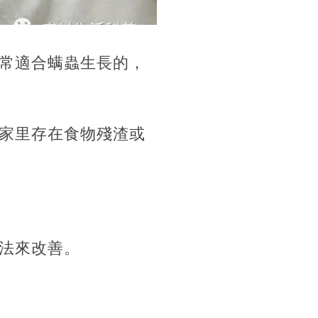
常適合螨蟲生長的，
家里存在食物殘渣或
法來改善。