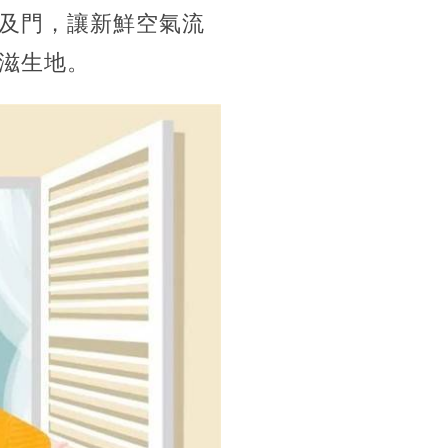
及門，讓新鮮空氣流
滋生地。