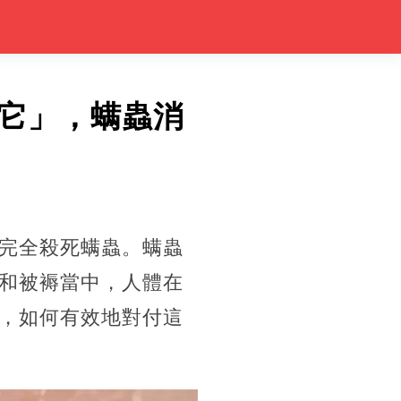
它」，螨蟲消
完全殺死螨蟲。螨蟲
和被褥當中，人體在
，如何有效地對付這