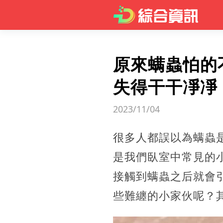
原來螨蟲怕的
失得干干凈凈
2023/11/04
很多人都誤以為螨蟲
是我們臥室中常見的
接觸到螨蟲之后就會
些難纏的小家伙呢？