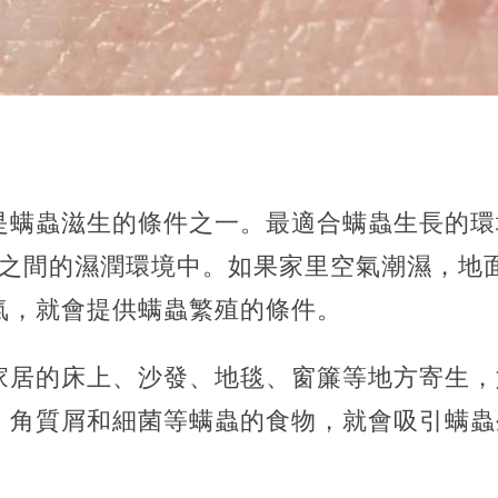
：
是螨蟲滋生的條件之一。最適合螨蟲生長的環境
0%之間的濕潤環境中。如果家里空氣潮濕，
氣，
就會提供螨蟲繁殖的條件。
家居的床上、沙發、地毯、窗簾等地方寄生，
、角質屑和細菌等螨蟲的食物，就會吸引螨蟲