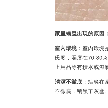
家里螨蟲出現的原因
室內環境
：室內環境
氏度，濕度在70-8
上用品等有積水或濕
清潔不徹底
：螨蟲在
不徹底，積累了灰塵