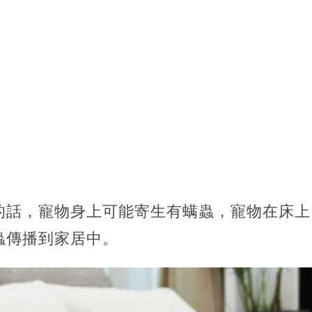
的話，寵物身上可能寄生有螨蟲，寵物在床上
蟲傳播到家居中。