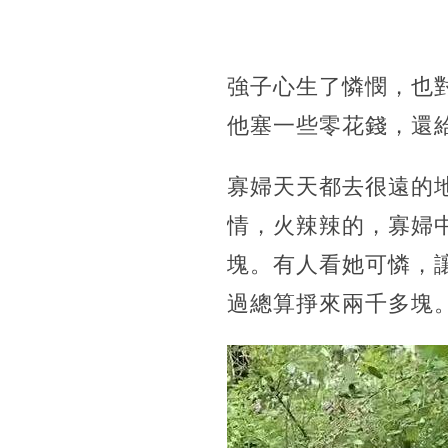
強子心生了憐憫，也
他塞一些零花錢，還
寡婦天天都去很遠的
情，火辣辣的，寡婦
塊。有人看她可憐，
過總算掙來兩千多塊