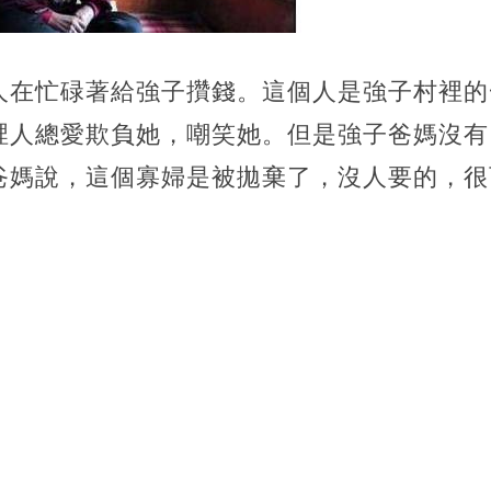
人在忙碌著給強子攢錢。這個人是強子村裡的
裡人總愛欺負她，嘲笑她。但是強子爸媽沒有
爸媽說，這個寡婦是被拋棄了，沒人要的，很