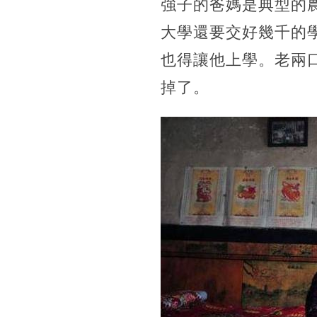
強子的爸媽是典型的
大學還要交好幾千的
也得讓他上學。老兩
掉了。