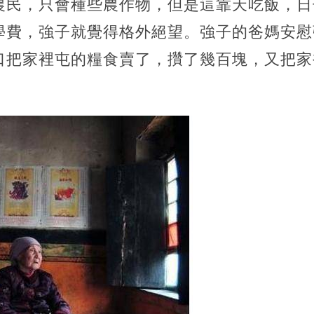
農民，只會種些農作物，但是這靠天吃飯，日
學費，
強子就覺得格外絕望。強子的爸媽安慰
口把家裡屯的糧食賣了，攢了幾百塊，又把家