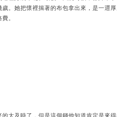
幾歲。她把懷裡揣著的布包拿出來，是一遝厚
路費。
來的太及時了，但是這個錢他知道肯定是來得