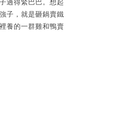
子過得緊巴巴。想起
強子，就是砸鍋賣鐵
裡養的一群雞和鴨賣