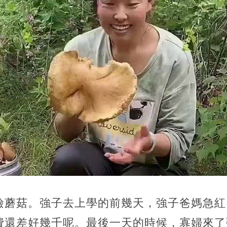
撿蘑菇。強子去上學的前幾天，強子爸媽急紅
費還差好幾千呢。最後一天的時候，寡婦來了