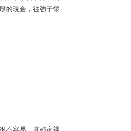
厚的現金，往強子懷
很不容易，寡婦家裡