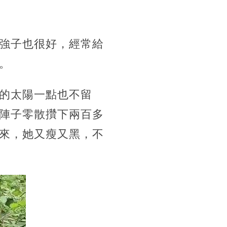
強子也很好，經常給
。
的太陽一點也不留
陣子零散攢下兩百多
來，她又瘦又黑，不