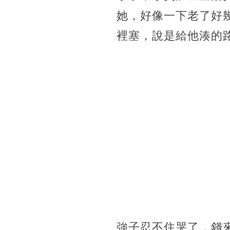
她，好像一下老了好
裡塞，說是給他湊的
強子忍不住哭了，錢