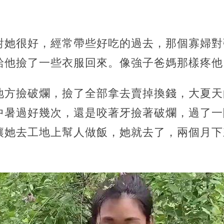
對她很好，經常帶些好吃的過去，那個寡婦對
給他撿了一些衣服回來。像強子爸媽那樣疼他
地方撿破爛，撿了全部拿去賣掉換錢，大夏天
中暑過好幾次，還是咬著牙撿著破爛，過了一
讓她去工地上幫人做飯，她就去了，兩個月下
。