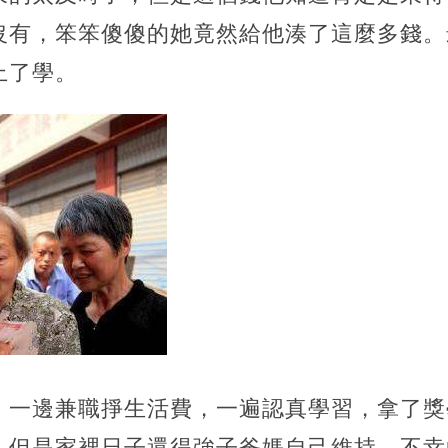
沒有，笨笨傻傻的她竟然給他湊了這麼多錢。
上了學。
，一邊兼職掙生活費，一遍認真學習，拿了獎
。但是家裡日子還得強子爸媽自己維持。不幸