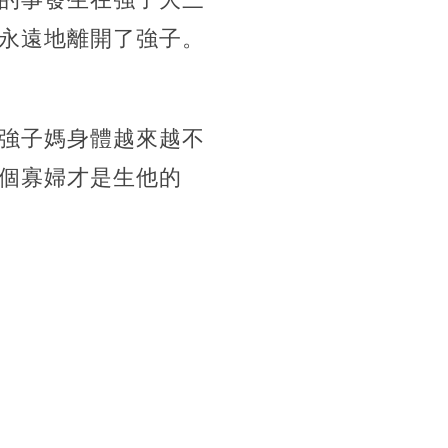
永遠地離開了強子。
強子媽身體越來越不
個寡婦才是生他的