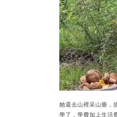
她還去山裡采山藥，
學了，學費加上生活