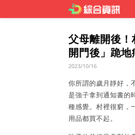
父母離開後！
開門後」跪地
2023/10/16
你所謂的歲月靜好，
是強子拿到通知書的
種感覺。
村裡很窮，
用品都買不起。