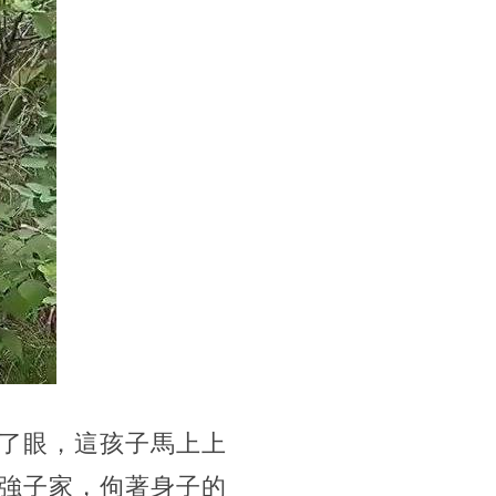
了眼，這孩子馬上上
強子家，佝著身子的