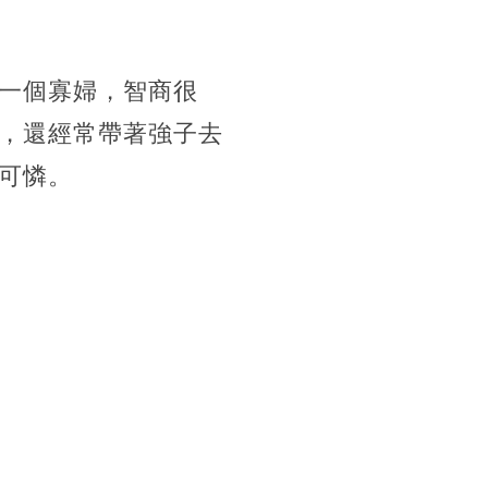
一個寡婦，智商很
，還經常帶著強子去
可憐。