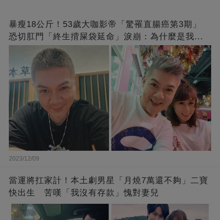
暴瘦18公斤！53歲大咖影帝「驚罹直腸癌第3期」
恐切肛門「終生揹屎袋延命」淚崩：為什麼是我...
2023/12/09
當運將扛家計！本土劇男星「月燒7萬還不夠」二寶
快出生 苦嘆「我沒有存款」愧對妻兒