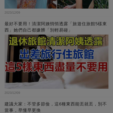
2023/12/09
最好不要用！清潔阿姨悄悄透露「旅遊住旅館5樣東
西」她們自己都嫌髒「別輕易碰」
2023/12/09
建議大家：不管多節儉，這6種東西能丟就丟，別不
當事，早懂早更換