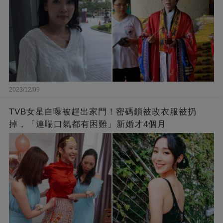
2023/12/09
TVB女星自曝被趕出家門！密碼鎖被改衣服被扔
掉，「連喘口氣都有困難」新婚才4個月