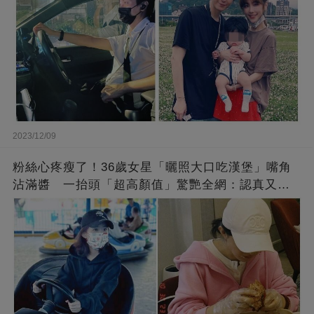
2023/12/09
粉絲心疼瘦了！36歲女星「曬照大口吃漢堡」嘴角
沾滿醬 一抬頭「超高顏值」驚艷全網：認真又美
麗!