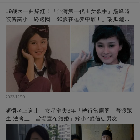
19歲因一曲爆紅！「台灣第一代玉女歌手」巔峰時
被傳當小三終退圈「60歲在睡夢中離世」胡瓜灑淚
送別
2023/12/09
頓悟考上道士！女星消失3年「轉行當廟婆」普渡眾
生 法會上「當場宣布結婚」嫁小2歲信徒男友