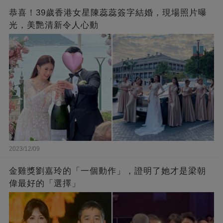
恭喜！39歲香港女星陳蕊蕊簽字結婚，現場照片曝
光，美艷清新令人心動
2023/12/09
金雞獎劉嘉玲的「一個動作」，證明了她才是梁朝
偉最好的「選擇」