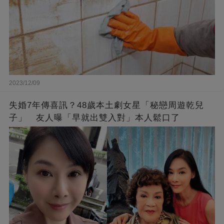
2023/12/09
失婚7年傳喜訊？48歲本土劇女星「秘戀周遊乾兒
子」 友人曝「早就出雙入對」本人鬆口了