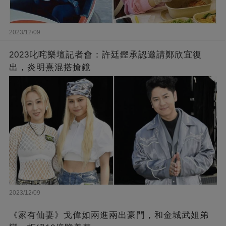
2023/12/09
2023叱咤樂壇記者會：許廷鏗承認邀請鄭欣宜復
出，炎明熹混搭搶鏡
2023/12/09
《家有仙妻》戈偉如兩進兩出豪門，和金城武姐弟