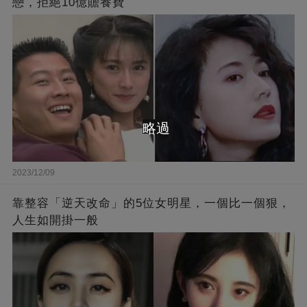
戀，拒絕10億贍養費
略過
2023/12/09
靠整容「逆天改命」的5位女明星，一個比一個狠，
人生如開掛一般