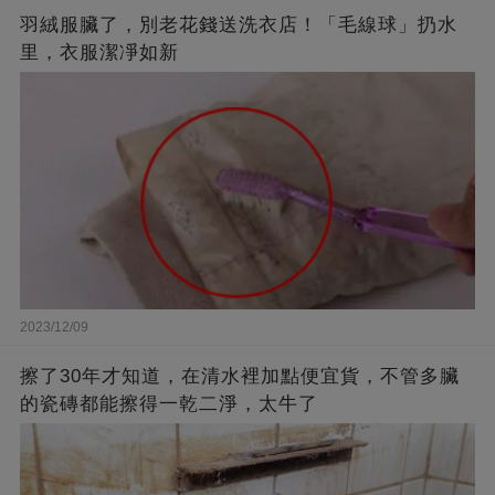
羽絨服臟了，別老花錢送洗衣店！「毛線球」扔水
里，衣服潔凈如新
2023/12/09
擦了30年才知道，在清水裡加點便宜貨，不管多臟
的瓷磚都能擦得一乾二淨，太牛了