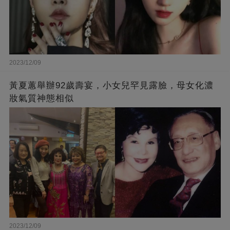
2023/12/09
黃夏蕙舉辦92歲壽宴，小女兒罕見露臉，母女化濃
妝氣質神態相似
2023/12/09