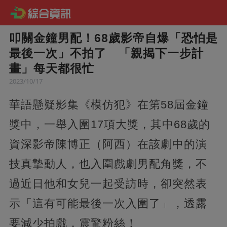
叩關金鐘男配！68歲影帝自爆「恐怕是
最後一次」不拍了 「親揭下一步計
畫」每天都很忙
2023/10/17
華語懸疑影集《模仿犯》在第58屆金鐘
獎中，一舉入圍17項大獎，其中68歲的
資深影帝陳博正（阿西）在該劇中的演
技真摯動人，也入圍戲劇男配角獎，不
過近日他和女兒一起受訪時，卻突然表
示「這有可能最後一次入圍了」，透露
要減少拍戲，震驚粉絲！