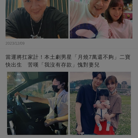
2023/12/09
當運將扛家計！本土劇男星「月燒7萬還不夠」二寶
快出生 苦嘆「我沒有存款」愧對妻兒