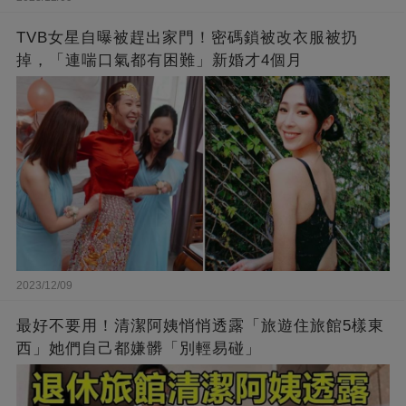
TVB女星自曝被趕出家門！密碼鎖被改衣服被扔
掉，「連喘口氣都有困難」新婚才4個月
2023/12/09
最好不要用！清潔阿姨悄悄透露「旅遊住旅館5樣東
西」她們自己都嫌髒「別輕易碰」