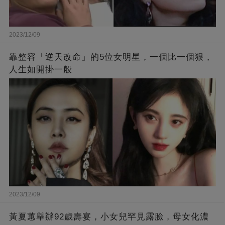
2023/12/09
靠整容「逆天改命」的5位女明星，一個比一個狠，
人生如開掛一般
2023/12/09
黃夏蕙舉辦92歲壽宴，小女兒罕見露臉，母女化濃