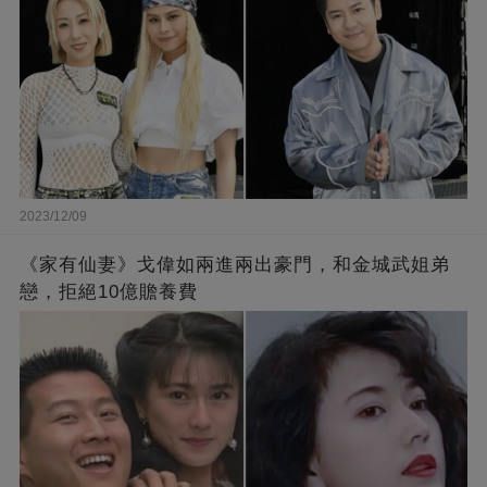
2023/12/09
《家有仙妻》戈偉如兩進兩出豪門，和金城武姐弟
戀，拒絕10億贍養費