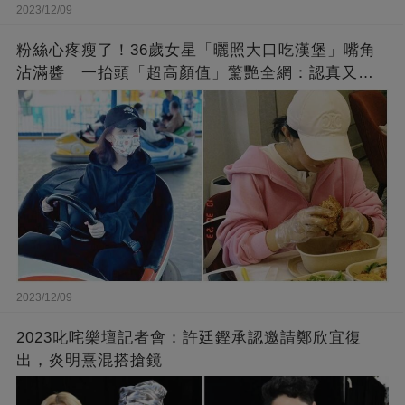
2023/12/09
粉絲心疼瘦了！36歲女星「曬照大口吃漢堡」嘴角
沾滿醬 一抬頭「超高顏值」驚艷全網：認真又美
麗!
2023/12/09
2023叱咤樂壇記者會：許廷鏗承認邀請鄭欣宜復
出，炎明熹混搭搶鏡