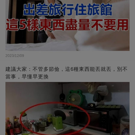
2023/12/09
建議大家：不管多節儉，這6種東西能丟就丟，別不
當事，早懂早更換