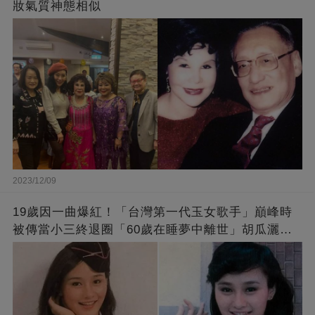
妝氣質神態相似
2023/12/09
19歲因一曲爆紅！「台灣第一代玉女歌手」巔峰時
被傳當小三終退圈「60歲在睡夢中離世」胡瓜灑淚
送別