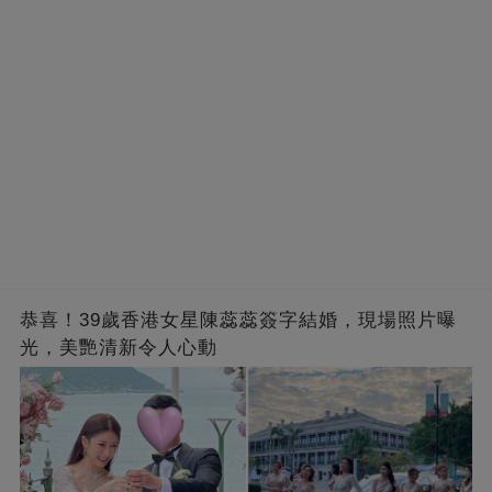
恭喜！39歲香港女星陳蕊蕊簽字結婚，現場照片曝
光，美艷清新令人心動