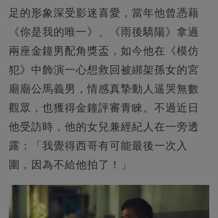
足的形象深受影迷喜愛，當年他曾憑藉
《你是我的唯一》、《雨後驕陽》拿過
兩座金鐘男配角獎盃，如今他在《模仿
犯》中飾演一心想救回被綁架孫女的宮
廟廟公馬義男，
情感真摯動人逼哭無數
觀眾，也獲得金鐘評審青睞。不過近日
他受訪時，他的女兒兼經紀人在一旁透
露：「我覺得西哥有可能最後一次入
圍，因為不給他拍了！」