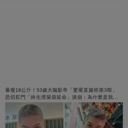
暴瘦18公斤！53歲大咖影帝「驚罹直腸癌第3期」
恐切肛門「終生揹屎袋延命」淚崩：為什麼是我...