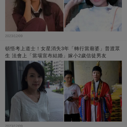
2023/12/09
頓悟考上道士！女星消失3年「轉行當廟婆」普渡眾
生 法會上「當場宣布結婚」嫁小2歲信徒男友
2023/12/09