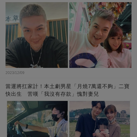
2023/12/09
當運將扛家計！本土劇男星「月燒7萬還不夠」二寶
快出生 苦嘆「我沒有存款」愧對妻兒