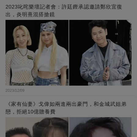
2023叱咤樂壇記者會：許廷鏗承認邀請鄭欣宜復
出，炎明熹混搭搶鏡
2023/12/09
《家有仙妻》戈偉如兩進兩出豪門，和金城武姐弟
戀，拒絕10億贍養費