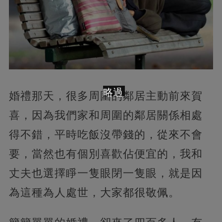
略過
婚禮那天，很多周圍的鄰居主動前來賀
喜，因為我們家和周圍的鄰居關係相處
得不錯，平時吃飯沒帶錢的，從來不會
要，當然也有個別喜歡佔便宜的，我和
丈夫也選擇睜一隻眼閉一隻眼，就是因
為這種為人處世，大家都很敬佩。