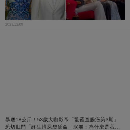
2023/12/09
暴瘦18公斤！53歲大咖影帝「驚罹直腸癌第3期」
恐切肛門「終生揹屎袋延命」淚崩：為什麼是我...