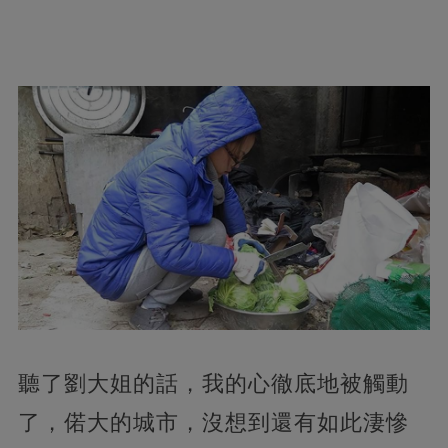
聽了劉大姐的話，我的心徹底地被觸動
了，偌大的城市，沒想到還有如此淒慘