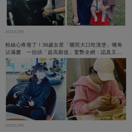
2023/12/09
粉絲心疼瘦了！36歲女星「曬照大口吃漢堡」嘴角
沾滿醬 一抬頭「超高顏值」驚艷全網：認真又美
麗!
2023/12/09