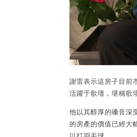
謝雷表示這房子目前
活躍于歌壇，堪稱歌
他以其醇厚的嗓音深
的房產的價值已經大
以打羽毛球。