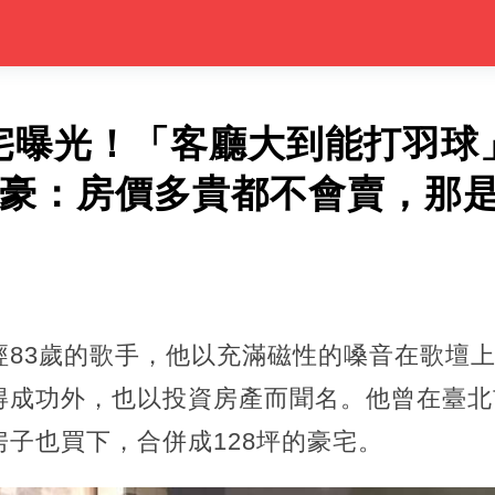
豪宅曝光！「客廳大到能打羽球
自豪：房價多貴都不會賣，那
經83歲的歌手，他以充滿磁性的嗓音在歌壇
得成功外，也以投資房產而聞名。他曾在臺北
子也買下，合併成128坪的豪宅。