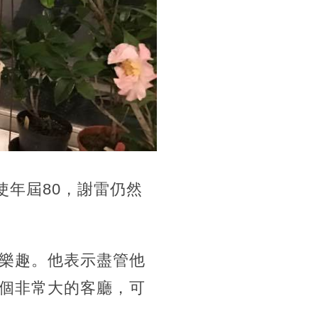
使年屆80，謝雷仍然
樂趣。他表示盡管他
個非常大的客廳，可