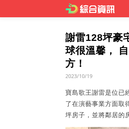
謝雷128坪
球很溫馨， 
方！
2023/10/19
寶島歌王謝雷是位已
了在演藝事業方面取
坪房子，並將鄰居的房