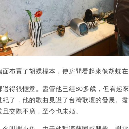
墻面布置了胡蝶標本，使房間看起來像胡蝶在
都過得很愜意。盡管他已經80多歲，但看起
世紀了，他的歌曲見證了台灣歌壇的發展。盡
並且交際不廣，至今也未婚。
，名叫謝小魚，由于他對演藝圈感興趣，謝雷