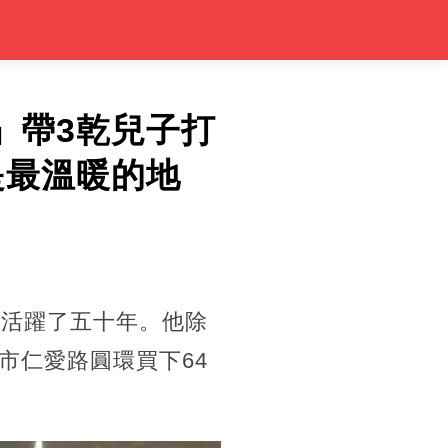
」帶3乾兒子打
是最溫暖的地
上活躍了五十年。他除
市仁愛路圓環買下64