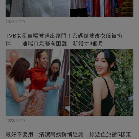
2023/12/09
TVB女星自曝被趕出家門！密碼鎖被改衣服被扔
掉，「連喘口氣都有困難」新婚才4個月
2023/12/09
最好不要用！清潔阿姨悄悄透露「旅遊住旅館5樣東