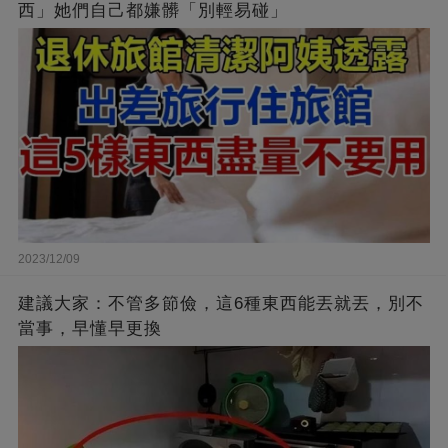
西」她們自己都嫌髒「別輕易碰」
2023/12/09
建議大家：不管多節儉，這6種東西能丟就丟，別不
當事，早懂早更換