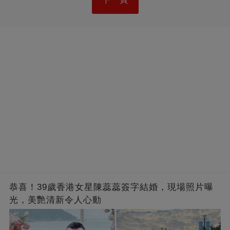
恭喜！39歲香港女星陳蕊蕊簽字結婚，現場照片曝
光，美艷清新令人心動