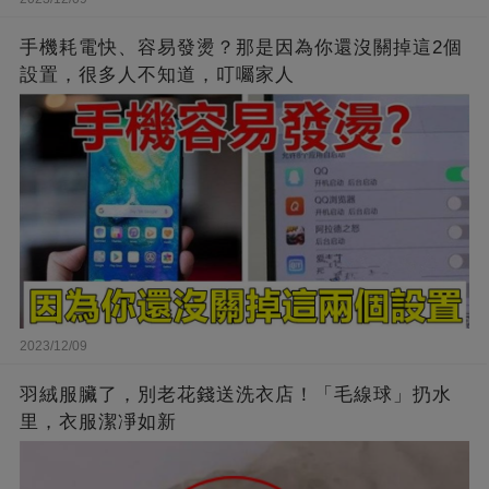
手機耗電快、容易發燙？那是因為你還沒關掉這2個
設置，很多人不知道，叮囑家人
2023/12/09
羽絨服臟了，別老花錢送洗衣店！「毛線球」扔水
里，衣服潔凈如新