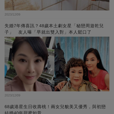
2023/12/09
失婚7年傳喜訊？48歲本土劇女星「秘戀周遊乾兒
子」 友人曝「早就出雙入對」本人鬆口了
2023/12/09
68歲港星生日收壽桃！兩女兒貌美又優秀，與初戀
結婚40年甜蜜如昔