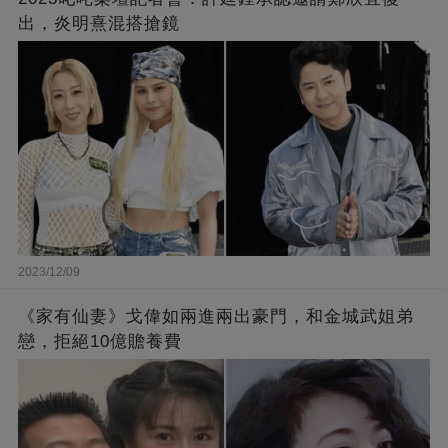
出，炎明熹混搭搶鏡
2023/12/09
《家有仙妻》戈偉如兩進兩出豪門，和金城武姐弟
戀，拒絕10億贍養費