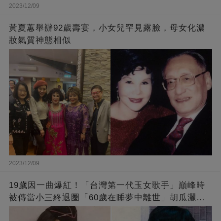
2023/12/09
黃夏蕙舉辦92歲壽宴，小女兒罕見露臉，母女化濃
妝氣質神態相似
2023/12/09
19歲因一曲爆紅！「台灣第一代玉女歌手」巔峰時
被傳當小三終退圈「60歲在睡夢中離世」胡瓜灑淚
送別