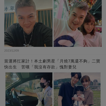
2023/12/09
當運將扛家計！本土劇男星「月燒7萬還不夠」二寶
快出生 苦嘆「我沒有存款」愧對妻兒