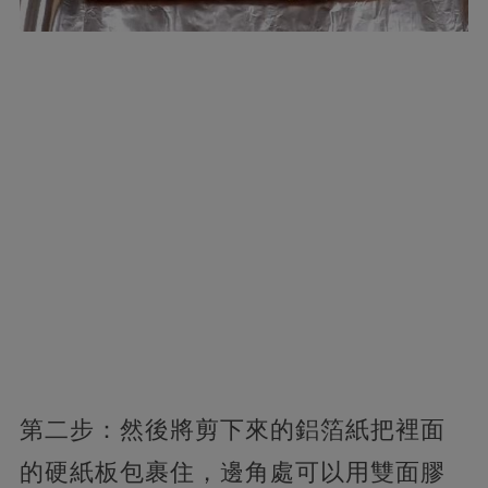
第二步：然後將剪下來的鋁箔紙把裡面
的硬紙板包裹住，邊角處可以用雙面膠