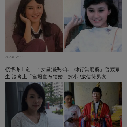
2023/12/09
頓悟考上道士！女星消失3年「轉行當廟婆」普渡眾
生 法會上「當場宣布結婚」嫁小2歲信徒男友