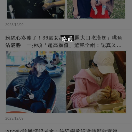
2023/12/09
粉絲心疼瘦了！36歲女星「曬照大口吃漢堡」嘴角
略過
沾滿醬 一抬頭「超高顏值」驚艷全網：認真又美
麗!
2023/12/09
2023叱咤樂壇記者會：許廷鏗承認邀請鄭欣宜復