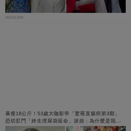
2023/12/09
暴瘦18公斤！53歲大咖影帝「驚罹直腸癌第3期」
恐切肛門「終生揹屎袋延命」淚崩：為什麼是我...