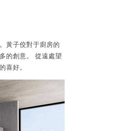
。黃子佼對于廚房的
多的創意。 從遠處望
的喜好。