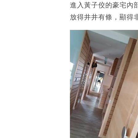
進入黃子佼的豪宅內
放得井井有條，顯得