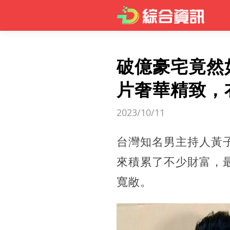
破億豪宅竟然
片奢華精致，
2023/10/11
台灣知名男主持人黃
來積累了不少財富，最
寬敞。