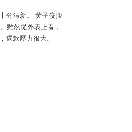
十分清新。 黃子佼搬
西。雖然從外表上看，
，
還款壓力很大。