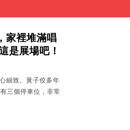
，家裡堆滿唱
這是展場吧！
心細致。黃子佼多年
還有三個停車位，非常