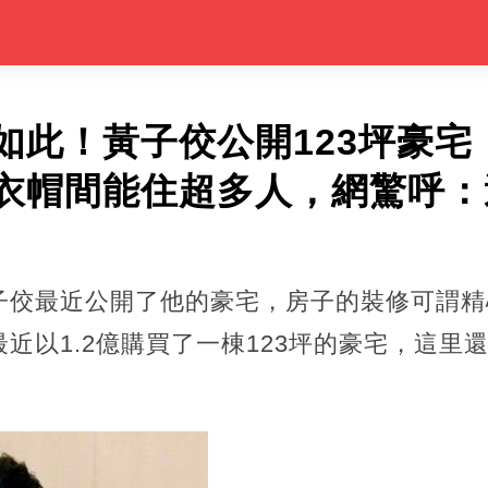
如此！黃子佼公開123坪豪宅
衣帽間能住超多人，網驚呼：
子佼最近公開了他的豪宅，房子的裝修可謂精
近以1.2億購買了一棟123坪的豪宅，這里