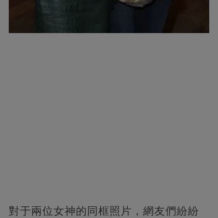
對于兩位女神的同框照片，網友們紛紛