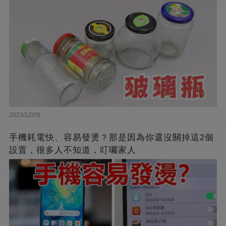
2023/12/09
手機耗電快、容易發燙？那是因為你還沒關掉這2個
設置，很多人不知道，叮囑家人