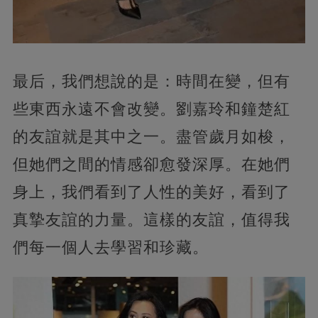
最后，我們想說的是：時間在變，但有
些東西永遠不會改變。劉嘉玲和鐘楚紅
的友誼就是其中之一。盡管歲月如梭，
但她們之間的情感卻愈發深厚。在她們
身上，我們看到了人性的美好，看到了
真摯友誼的力量。這樣的友誼，值得我
們每一個人去學習和珍藏。