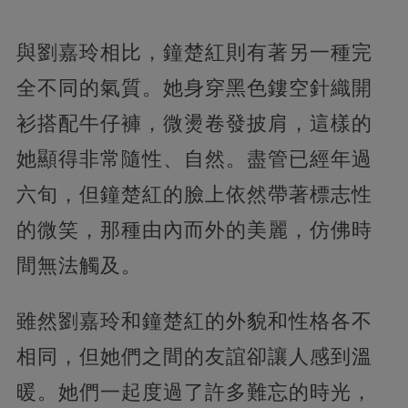
與劉嘉玲相比，鐘楚紅則有著另一種完
全不同的氣質。她身穿黑色鏤空針織開
衫搭配牛仔褲，微燙卷發披肩，這樣的
她顯得非常隨性、自然。盡管已經年過
六旬，但鐘楚紅的臉上依然帶著標志性
的微笑，那種由內而外的美麗，仿佛時
間無法觸及。
雖然劉嘉玲和鐘楚紅的外貌和性格各不
相同，但她們之間的友誼卻讓人感到溫
暖。她們一起度過了許多難忘的時光，