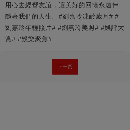
用心去經營友誼，讓美好的回憶永遠伴
隨著我們的人生。#劉嘉玲凍齡歲月# #
劉嘉玲年輕照片# #劉嘉玲美照# #娛評大
賞# #娛樂聚焦#
下一頁