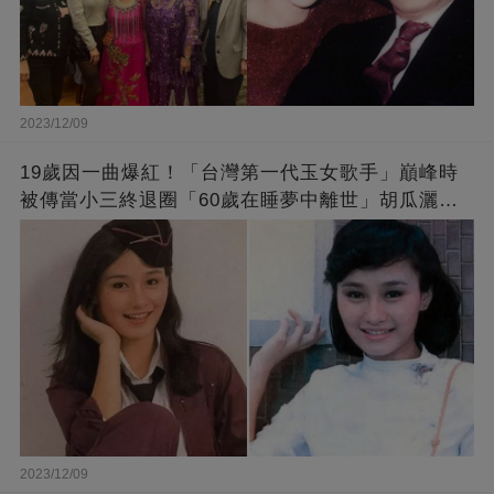
2023/12/09
19歲因一曲爆紅！「台灣第一代玉女歌手」巔峰時
被傳當小三終退圈「60歲在睡夢中離世」胡瓜灑淚
送別
2023/12/09