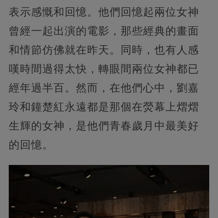
表示感慨和回憶。他們回憶起兩位女神
曾經一起出演的電影，那些經典的畫面
和情節仿佛就在昨天。同時，也有人感
嘆時間過得太快，轉眼間兩位女神都已
經年過半百。然而，在他們心中，劉嘉
玲和鐘楚紅永遠都是那個在熒幕上熠熠
生輝的女神，是他們青春歲月中最美好
的回憶。