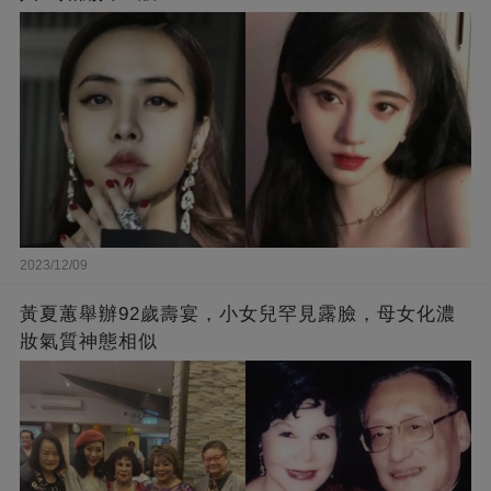
2023/12/09
黃夏蕙舉辦92歲壽宴，小女兒罕見露臉，母女化濃
妝氣質神態相似