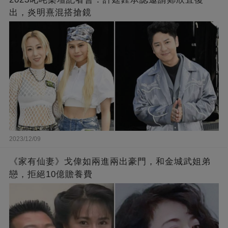
出，炎明熹混搭搶鏡
2023/12/09
《家有仙妻》戈偉如兩進兩出豪門，和金城武姐弟
戀，拒絕10億贍養費