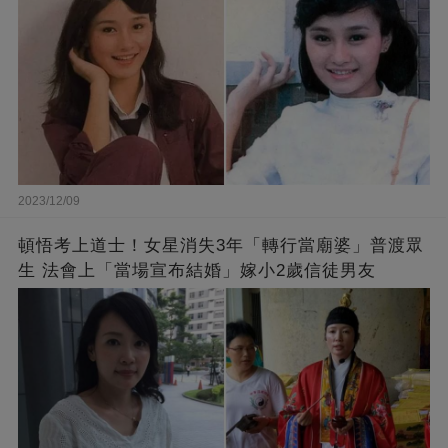
2023/12/09
頓悟考上道士！女星消失3年「轉行當廟婆」普渡眾
生 法會上「當場宣布結婚」嫁小2歲信徒男友