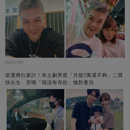
2023/12/09
當運將扛家計！本土劇男星「月燒7萬還不夠」二寶
快出生 苦嘆「我沒有存款」愧對妻兒