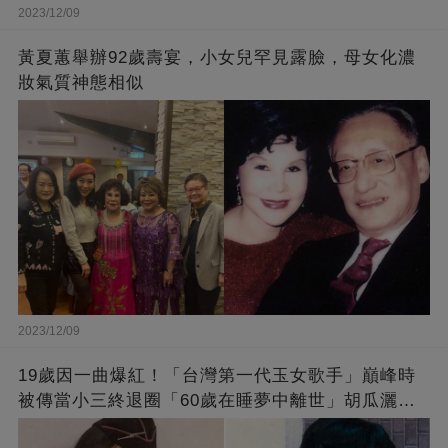
2023/12/09
黃夏蕙舉辦92歲壽宴，小女兒罕見露臉，母女化濃
妝氣質神態相似
2023/12/09
19歲因一曲爆紅！「台灣第一代玉女歌手」巔峰時
被傳當小三終退圈「60歲在睡夢中離世」胡瓜灑淚
送別