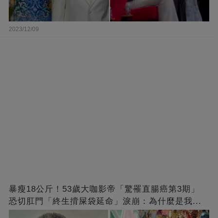
2023/12/09
暴瘦18公斤！53歲大咖影帝「驚罹直腸癌第3期」
恐切肛門「終生揹屎袋延命」淚崩：為什麼是我...