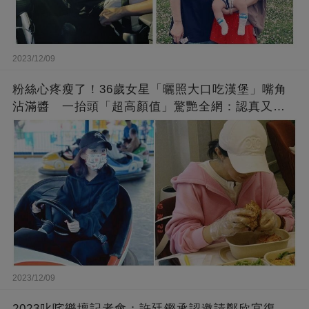
2023/12/09
粉絲心疼瘦了！36歲女星「曬照大口吃漢堡」嘴角
沾滿醬 一抬頭「超高顏值」驚艷全網：認真又美
麗!
2023/12/09
2023叱咤樂壇記者會：許廷鏗承認邀請鄭欣宜復