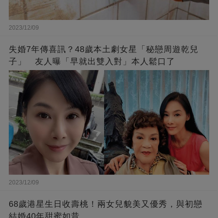
2023/12/09
失婚7年傳喜訊？48歲本土劇女星「秘戀周遊乾兒
子」 友人曝「早就出雙入對」本人鬆口了
2023/12/09
68歲港星生日收壽桃！兩女兒貌美又優秀，與初戀
結婚40年甜蜜如昔