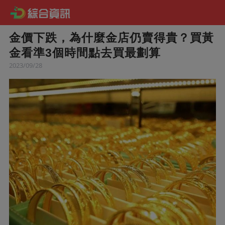
金價下跌，為什麼金店仍賣得貴？買黃
金看準3個時間點去買最劃算
2023/09/28