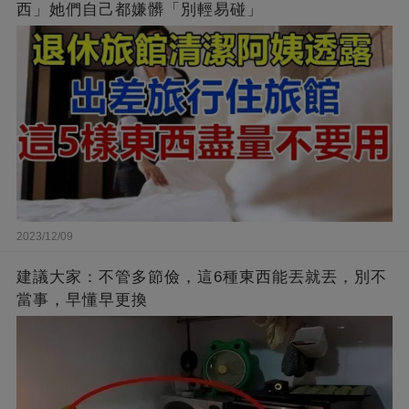
西」她們自己都嫌髒「別輕易碰」
2023/12/09
建議大家：不管多節儉，這6種東西能丟就丟，別不
當事，早懂早更換