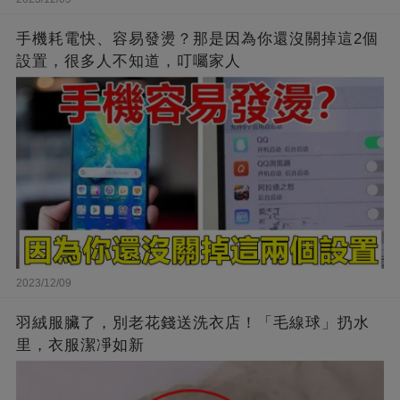
手機耗電快、容易發燙？那是因為你還沒關掉這2個
設置，很多人不知道，叮囑家人
2023/12/09
羽絨服臟了，別老花錢送洗衣店！「毛線球」扔水
里，衣服潔凈如新