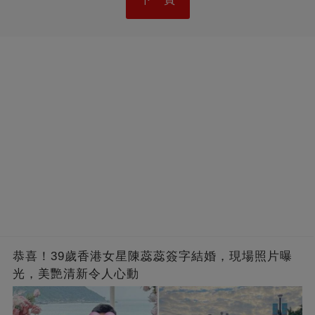
恭喜！39歲香港女星陳蕊蕊簽字結婚，現場照片曝
光，美艷清新令人心動