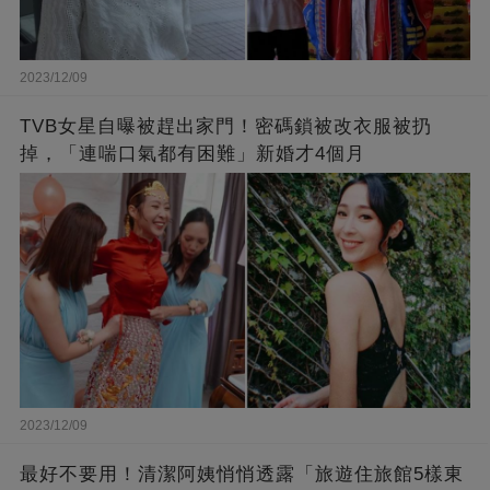
2023/12/09
TVB女星自曝被趕出家門！密碼鎖被改衣服被扔
掉，「連喘口氣都有困難」新婚才4個月
2023/12/09
最好不要用！清潔阿姨悄悄透露「旅遊住旅館5樣東