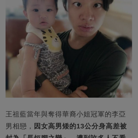
王祖藍當年與奪得華裔小姐冠軍的李亞
男相戀，
因女高男矮的13公分身高差被