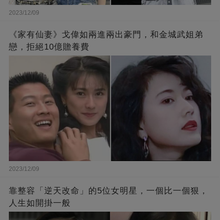
2023/12/09
《家有仙妻》戈偉如兩進兩出豪門，和金城武姐弟
戀，拒絕10億贍養費
2023/12/09
靠整容「逆天改命」的5位女明星，一個比一個狠，
人生如開掛一般