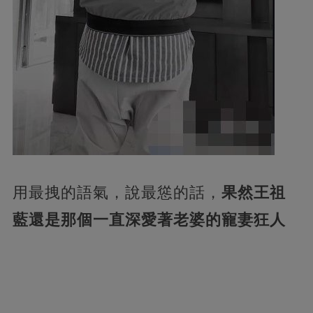
用最拽的語氣，說最慫的話，
果然王祖
藍還是那個一直深愛著老婆的寵妻狂人