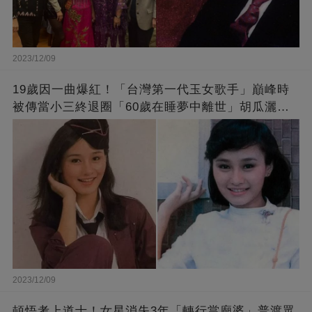
2023/12/09
19歲因一曲爆紅！「台灣第一代玉女歌手」巔峰時
被傳當小三終退圈「60歲在睡夢中離世」胡瓜灑淚
送別
2023/12/09
頓悟考上道士！女星消失3年「轉行當廟婆」普渡眾