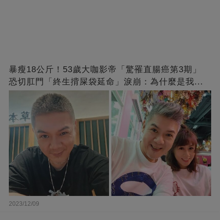
暴瘦18公斤！53歲大咖影帝「驚罹直腸癌第3期」
恐切肛門「終生揹屎袋延命」淚崩：為什麼是我...
2023/12/09