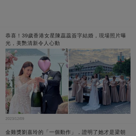
恭喜！39歲香港女星陳蕊蕊簽字結婚，現場照片曝
光，美艷清新令人心動
2023/12/09
金雞獎劉嘉玲的「一個動作」，證明了她才是梁朝