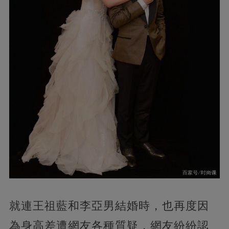
就連王祖藍和李亞男結婚時，也再度因
為身高差遭網友各種質疑，網友紛紛認