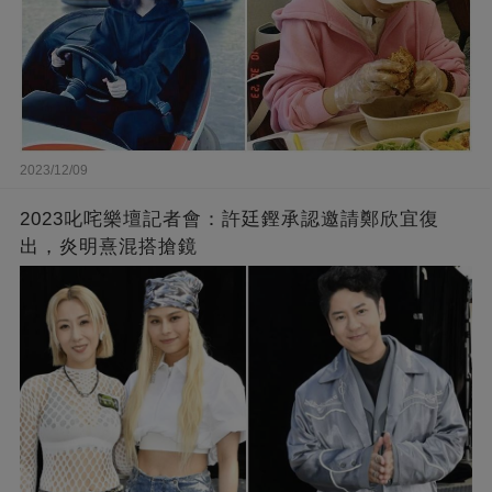
2023/12/09
2023叱咤樂壇記者會：許廷鏗承認邀請鄭欣宜復
出，炎明熹混搭搶鏡