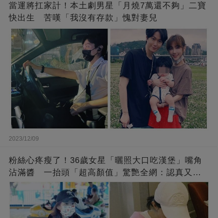
當運將扛家計！本土劇男星「月燒7萬還不夠」二寶
快出生 苦嘆「我沒有存款」愧對妻兒
2023/12/09
粉絲心疼瘦了！36歲女星「曬照大口吃漢堡」嘴角
沾滿醬 一抬頭「超高顏值」驚艷全網：認真又美
麗!