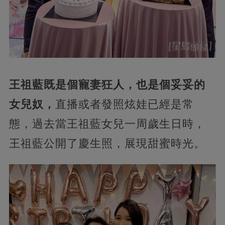
王祖藍既是個寵妻狂人，也是個妥妥的
女兒奴，
直播或者發照炫娃已經是常
態，過去當王祖藍女兒一周歲生日時，
王祖藍公開了慶生照，展現甜蜜時光。