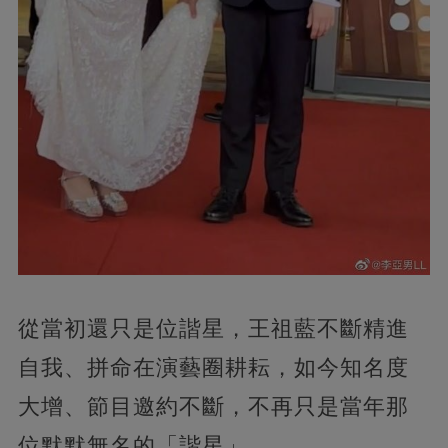
從當初還只是位諧星，王祖藍不斷精進
自我、拼命在演藝圈耕耘，如今知名度
大增、節目邀約不斷，不再只是當年那
位默默無名的「諧星」。