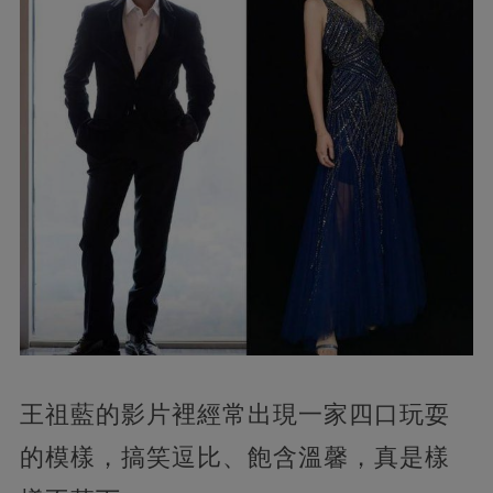
王祖藍的影片裡經常出現一家四口玩耍
的模樣，搞笑逗比、飽含溫馨，真是樣