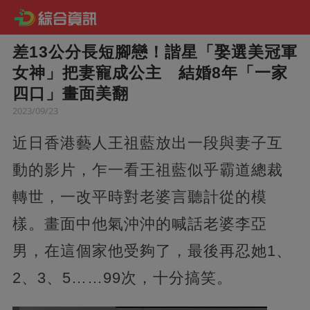
差13公分長短腳戀！諧星「娶選美冠軍
女神」把妻寵成公主 結婚8年「一家
四口」畫面美翻
2023/09/23
近日香港藝人王祖藍放出一段與妻子互
動的影片，乍一看王祖藍似乎霸道總裁
轉世，一改平時對老婆言聽計從的模
樣。畫面中他氣沖沖的喊話老婆李亞
男，在這個家他受夠了，最後再忍她1、
2、3、5……99次，十分搞笑。