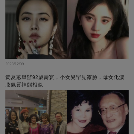
2023/12/09
黃夏蕙舉辦92歲壽宴，小女兒罕見露臉，母女化濃
妝氣質神態相似