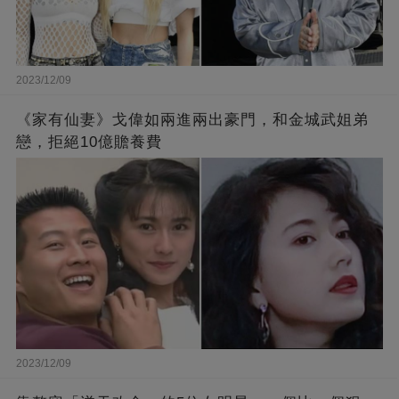
2023/12/09
《家有仙妻》戈偉如兩進兩出豪門，和金城武姐弟
戀，拒絕10億贍養費
2023/12/09