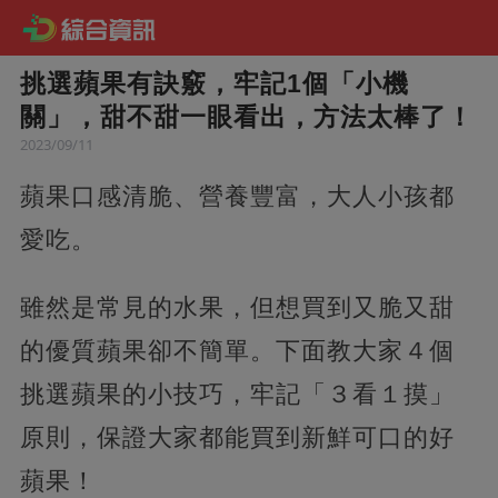
挑選蘋果有訣竅，牢記1個「小機
關」，甜不甜一眼看出，方法太棒了！
2023/09/11
蘋果口感清脆、營養豐富，大人小孩都
愛吃。
雖然是常見的水果，但想買到又脆又甜
的優質蘋果卻不簡單。下面教大家４個
挑選蘋果的小技巧，牢記「３看１摸」
原則，保證大家都能買到新鮮可口的好
蘋果！