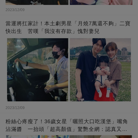
2023/12/09
當運將扛家計！本土劇男星「月燒7萬還不夠」二寶
快出生 苦嘆「我沒有存款」愧對妻兒
2023/12/09
粉絲心疼瘦了！36歲女星「曬照大口吃漢堡」嘴角
沾滿醬 一抬頭「超高顏值」驚艷全網：認真又美
麗!