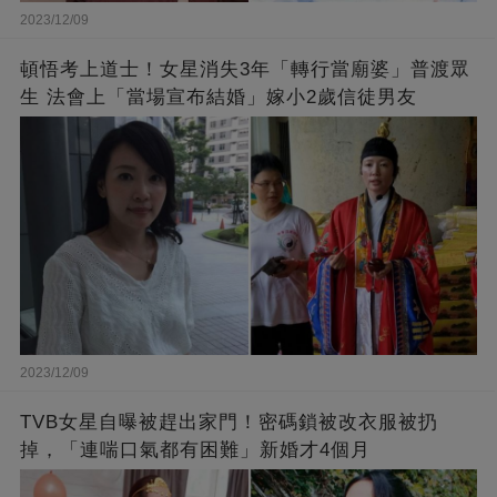
2023/12/09
頓悟考上道士！女星消失3年「轉行當廟婆」普渡眾
生 法會上「當場宣布結婚」嫁小2歲信徒男友
2023/12/09
TVB女星自曝被趕出家門！密碼鎖被改衣服被扔
掉，「連喘口氣都有困難」新婚才4個月