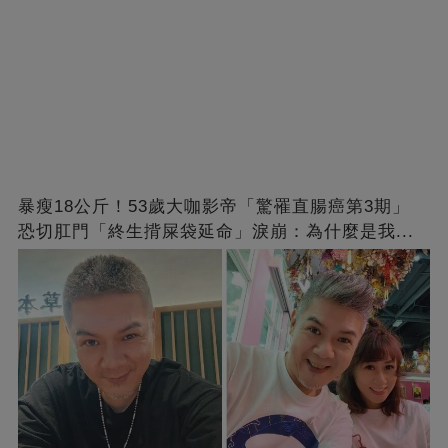
暴瘦18公斤！53歲大咖影帝「驚罹直腸癌第3期」
恐切肛門「終生揹屎袋延命」淚崩：為什麼是我...