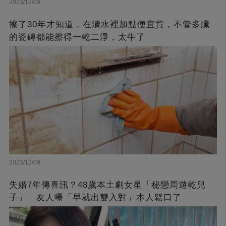
2023/12/09
擦了30年才知道，在清水裡加點便宜貨，不管多臟
的瓷磚都能擦得一乾二淨，太牛了
2023/12/09
失婚7年傳喜訊？48歲本土劇女星「秘戀周遊乾兒
子」 友人曝「早就出雙入對」本人鬆口了