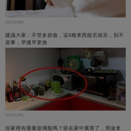
2023/12/09
建議大家：不管多節儉，這6種東西能丟就丟，別不
當事，早懂早更換
2023/12/09
你家裡有廢棄玻璃瓶嗎？留在家中厲害了，用途拿