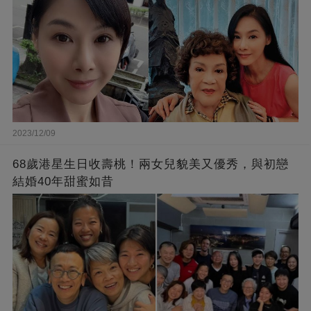
2023/12/09
68歲港星生日收壽桃！兩女兒貌美又優秀，與初戀
結婚40年甜蜜如昔