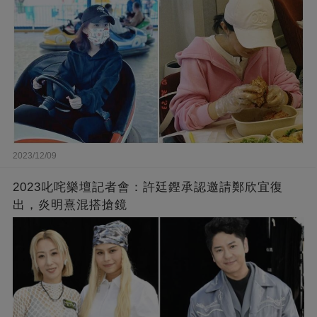
2023/12/09
2023叱咤樂壇記者會：許廷鏗承認邀請鄭欣宜復
出，炎明熹混搭搶鏡