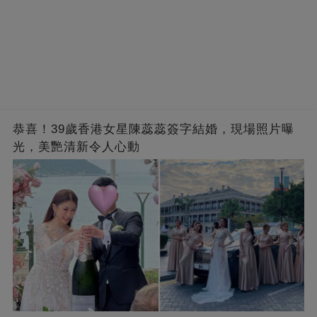
恭喜！39歲香港女星陳蕊蕊簽字結婚，現場照片曝
光，美艷清新令人心動