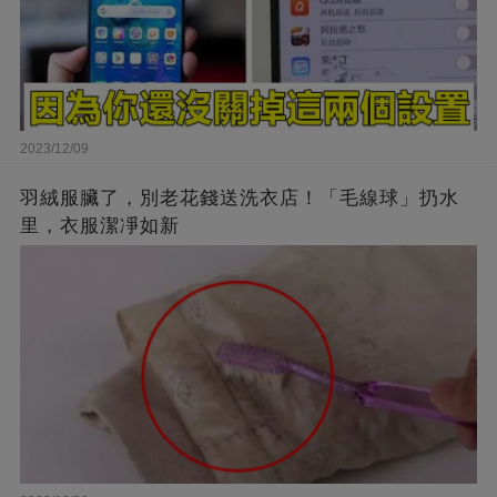
2023/12/09
羽絨服臟了，別老花錢送洗衣店！「毛線球」扔水
里，衣服潔凈如新