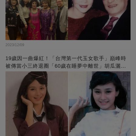
2023/12/09
19歲因一曲爆紅！「台灣第一代玉女歌手」巔峰時
被傳當小三終退圈「60歲在睡夢中離世」胡瓜灑淚
送別