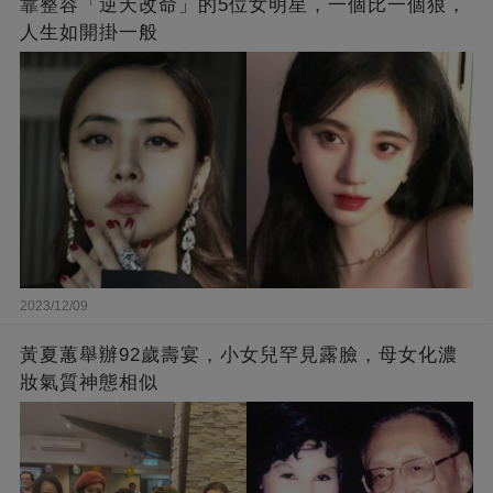
靠整容「逆天改命」的5位女明星，一個比一個狠，
人生如開掛一般
2023/12/09
黃夏蕙舉辦92歲壽宴，小女兒罕見露臉，母女化濃
妝氣質神態相似