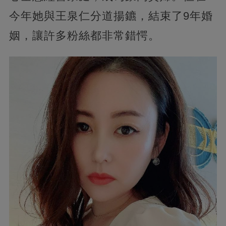
今年她與王泉仁分道揚鑣，結束了9年婚
姻，讓許多粉絲都非常錯愕。