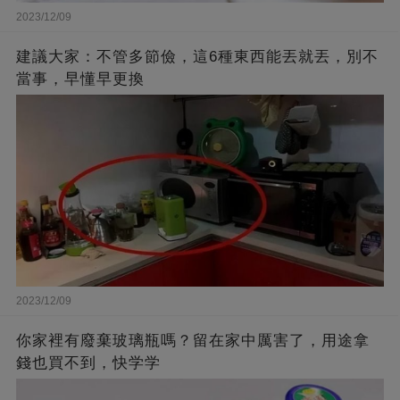
2023/12/09
建議大家：不管多節儉，這6種東西能丟就丟，別不
當事，早懂早更換
2023/12/09
你家裡有廢棄玻璃瓶嗎？留在家中厲害了，用途拿
錢也買不到，快学学