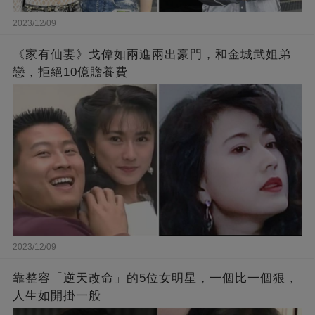
2023/12/09
《家有仙妻》戈偉如兩進兩出豪門，和金城武姐弟
戀，拒絕10億贍養費
2023/12/09
靠整容「逆天改命」的5位女明星，一個比一個狠，
人生如開掛一般