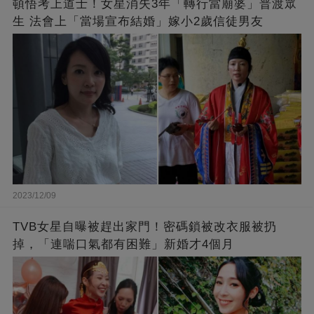
頓悟考上道士！女星消失3年「轉行當廟婆」普渡眾
生 法會上「當場宣布結婚」嫁小2歲信徒男友
2023/12/09
TVB女星自曝被趕出家門！密碼鎖被改衣服被扔
掉，「連喘口氣都有困難」新婚才4個月