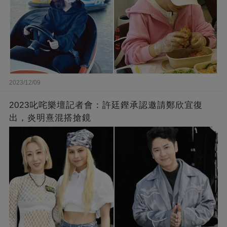
2023/12/09
2023叱咤樂壇記者會：許廷鏗承認邀請鄭欣宜復
出，炎明熹混搭搶鏡