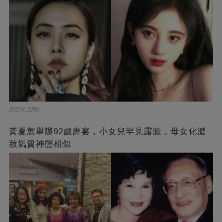
2023/12/09
黃夏蕙舉辦92歲壽宴，小女兒罕見露臉，母女化濃
妝氣質神態相似