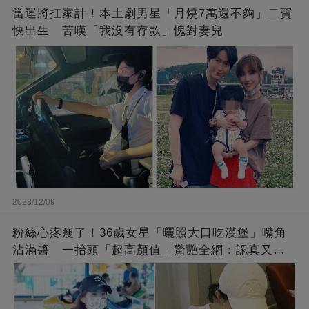
當運將扛家計！本土劇男星「月燒7萬還不夠」二寶
快出生 苦嘆「我沒有存款」愧對妻兒
2023/12/09
粉絲心疼瘦了！36歲女星「曬照大口吃漢堡」嘴角
沾滿醬 一抬頭「超高顏值」驚艷全網：認真又美
麗!