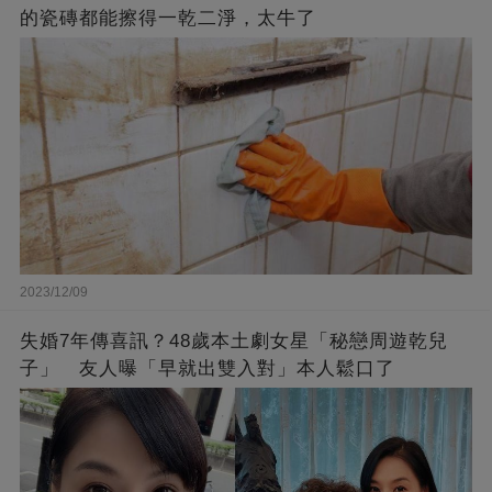
的瓷磚都能擦得一乾二淨，太牛了
2023/12/09
失婚7年傳喜訊？48歲本土劇女星「秘戀周遊乾兒
子」 友人曝「早就出雙入對」本人鬆口了