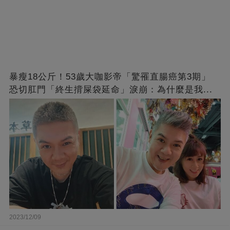
暴瘦18公斤！53歲大咖影帝「驚罹直腸癌第3期」
恐切肛門「終生揹屎袋延命」淚崩：為什麼是我...
2023/12/09