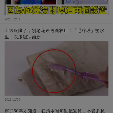
2023/12/09
羽絨服臟了，別老花錢送洗衣店！「毛線球」扔水
里，衣服潔凈如新
2023/12/09
擦了30年才知道，在清水裡加點便宜貨，不管多臟