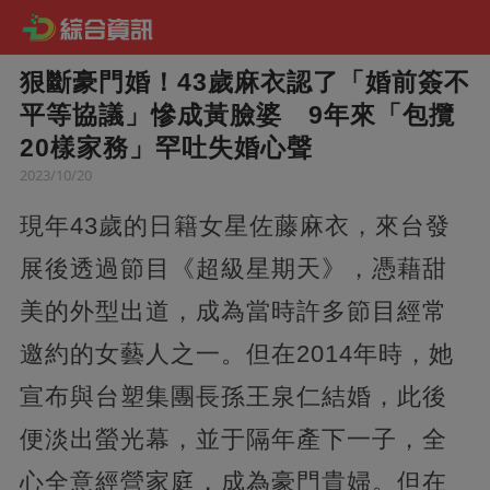
狠斷豪門婚！43歲麻衣認了「婚前簽不
平等協議」慘成黃臉婆 9年來「包攬
20樣家務」罕吐失婚心聲
2023/10/20
現年43歲的日籍女星佐藤麻衣，來台發
展後透過節目《超級星期天》，憑藉甜
美的外型出道，成為當時許多節目經常
邀約的女藝人之一。但在2014年時，
她
宣布與台塑集團長孫王泉仁結婚，此後
便淡出螢光幕，並于隔年產下一子，全
心全意經營家庭，成為豪門貴婦。但在