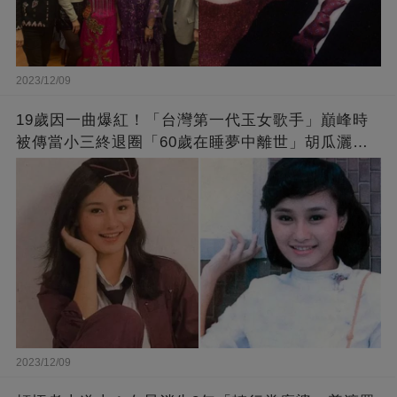
2023/12/09
19歲因一曲爆紅！「台灣第一代玉女歌手」巔峰時
被傳當小三終退圈「60歲在睡夢中離世」胡瓜灑淚
送別
2023/12/09