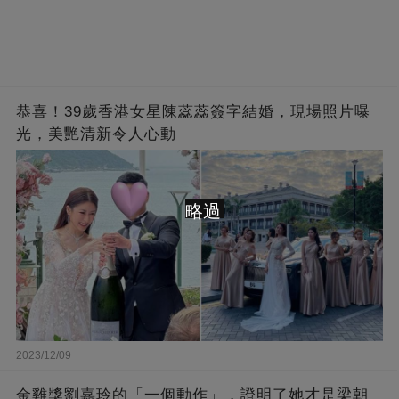
恭喜！39歲香港女星陳蕊蕊簽字結婚，現場照片曝
光，美艷清新令人心動
略過
2023/12/09
金雞獎劉嘉玲的「一個動作」，證明了她才是梁朝