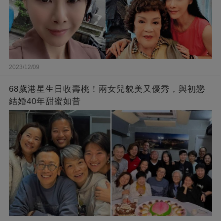
2023/12/09
68歲港星生日收壽桃！兩女兒貌美又優秀，與初戀
結婚40年甜蜜如昔