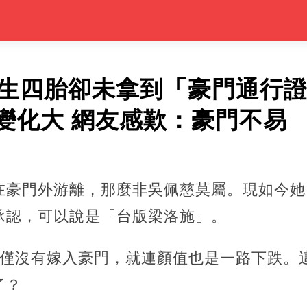
連生四胎卻未拿到「豪門通行
變化大 網友感歎：豪門不易
在豪門外游離，那麼非吳佩慈莫屬。現如今她
承認，可以說是「台版梁洛施」。
不僅沒有嫁入豪門，就連顏值也是一路下跌。
了？