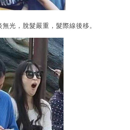
淡無光，脫髮嚴重，髮際線後移。