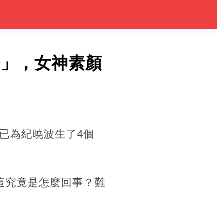
證」，女神素顏
已為紀曉波生了4個
這究竟是怎麼回事？難