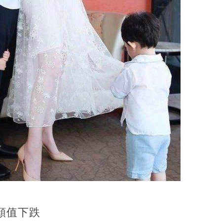
：顏值下跌