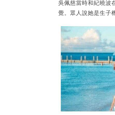
吳佩慈當時和紀曉波
覺。眾人說她是生子