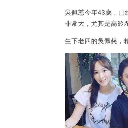
吳佩慈今年43歲，
非常大，尤其是高齡
生下老四的吳佩慈，